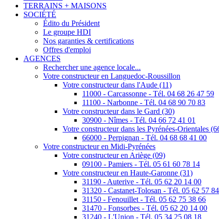
TERRAINS + MAISONS
SOCIÉTÉ
Édito du Président
Le groupe HDI
Nos garanties & certifications
Offres d'emploi
AGENCES
Rechercher une agence locale...
Votre constructeur en Languedoc-Roussillon
Votre constructeur dans l'Aude (11)
11000 - Carcassonne - Tél. 04 68 26 47 59
11100 - Narbonne - Tél. 04 68 90 70 83
Votre constructeur dans le Gard (30)
30900 - Nîmes - Tél. 04 66 72 41 01
Votre constructeur dans les Pyrénées-Orientales (6
66000 - Perpignan - Tél. 04 68 68 41 00
Votre constructeur en Midi-Pyrénées
Votre constructeur en Ariège (09)
09100 - Pamiers - Tél. 05 61 60 78 14
Votre constructeur en Haute-Garonne (31)
31190 - Auterive - Tél. 05 62 20 14 00
31320 - Castanet-Tolosan - Tél. 05 62 57 8
31150 - Fenouillet - Tél. 05 62 75 38 66
31470 - Fonsorbes - Tél. 05 62 20 14 00
31240 - L'Union - Tél. 05 34 25 08 18