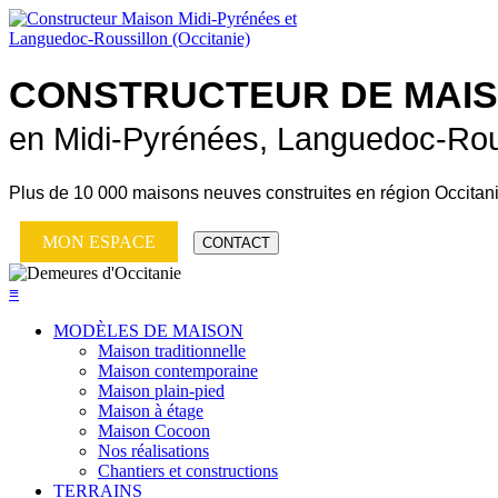
CONSTRUCTEUR DE
MAI
en Midi-Pyrénées, Languedoc-Rou
Plus de
10 000 maisons neuves
construites en région Occitan
MON ESPACE
CONTACT
≡
MODÈLES DE MAISON
Maison traditionnelle
Maison contemporaine
Maison plain-pied
Maison à étage
Maison Cocoon
Nos réalisations
Chantiers et constructions
TERRAINS