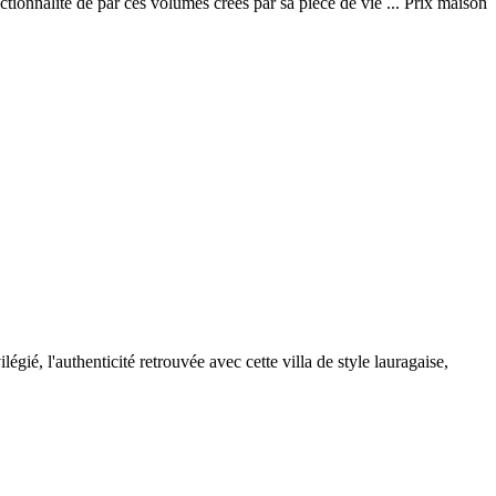
tionnalité de par ces volumes créés par sa pièce de vie ... Prix maison
gié, l'authenticité retrouvée avec cette villa de style lauragaise,