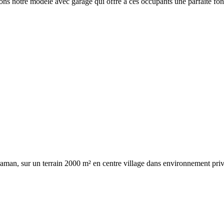
ons notre modèle avec garage qui offre à ces occupants une parfaite fonc
raman, sur un terrain 2000 m² en centre village dans environnement privilé