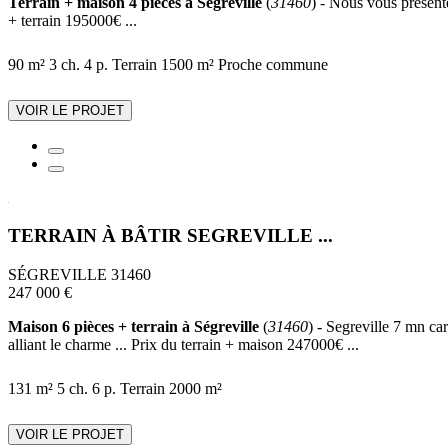
Terrain + maison 4 pièces à Ségreville
(
31460
) - Nous vous présent
+ terrain 195000€ ...
90 m²
3 ch.
4 p.
Terrain 1500 m²
Proche commune
VOIR LE PROJET
TERRAIN À BÂTIR SEGREVILLE ...
SÉGREVILLE 31460
247 000 €
Maison 6 pièces + terrain à Ségreville
(
31460
) - Segreville 7 mn ca
alliant le charme ... Prix du terrain + maison 247000€ ...
131 m²
5 ch.
6 p.
Terrain 2000 m²
VOIR LE PROJET