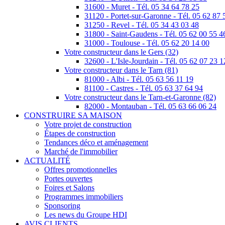
31600 - Muret - Tél. 05 34 64 78 25
31120 - Portet-sur-Garonne - Tél. 05 62 87 
31250 - Revel - Tél. 05 34 43 03 48
31800 - Saint-Gaudens - Tél. 05 62 00 55 4
31000 - Toulouse - Tél. 05 62 20 14 00
Votre constructeur dans le Gers (32)
32600 - L'Isle-Jourdain - Tél. 05 62 07 23 1
Votre constructeur dans le Tarn (81)
81000 - Albi - Tél. 05 63 56 11 19
81100 - Castres - Tél. 05 63 37 64 94
Votre constructeur dans le Tarn-et-Garonne (82)
82000 - Montauban - Tél. 05 63 66 06 24
CONSTRUIRE SA MAISON
Votre projet de construction
Étapes de construction
Tendances déco et aménagement
Marché de l'immobilier
ACTUALITÉ
Offres promotionnelles
Portes ouvertes
Foires et Salons
Programmes immobiliers
Sponsoring
Les news du Groupe HDI
AVIS CLIENTS