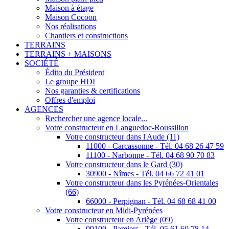
Maison à étage
Maison Cocoon
Nos réalisations
Chantiers et constructions
TERRAINS
TERRAINS + MAISONS
SOCIÉTÉ
Édito du Président
Le groupe HDI
Nos garanties & certifications
Offres d'emploi
AGENCES
Rechercher une agence locale...
Votre constructeur en Languedoc-Roussillon
Votre constructeur dans l'Aude (11)
11000 - Carcassonne - Tél. 04 68 26 47 59
11100 - Narbonne - Tél. 04 68 90 70 83
Votre constructeur dans le Gard (30)
30900 - Nîmes - Tél. 04 66 72 41 01
Votre constructeur dans les Pyrénées-Orientales
(66)
66000 - Perpignan - Tél. 04 68 68 41 00
Votre constructeur en Midi-Pyrénées
Votre constructeur en Ariège (09)
09100 - Pamiers - Tél. 05 61 60 78 14