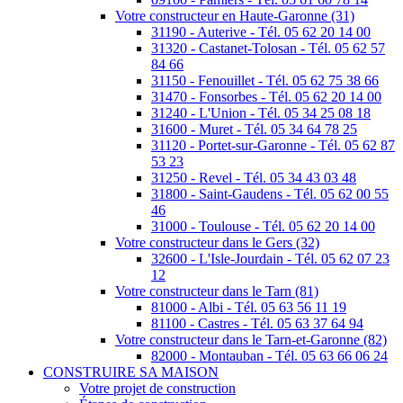
Votre constructeur en Haute-Garonne (31)
31190 - Auterive - Tél. 05 62 20 14 00
31320 - Castanet-Tolosan - Tél. 05 62 57
84 66
31150 - Fenouillet - Tél. 05 62 75 38 66
31470 - Fonsorbes - Tél. 05 62 20 14 00
31240 - L'Union - Tél. 05 34 25 08 18
31600 - Muret - Tél. 05 34 64 78 25
31120 - Portet-sur-Garonne - Tél. 05 62 87
53 23
31250 - Revel - Tél. 05 34 43 03 48
31800 - Saint-Gaudens - Tél. 05 62 00 55
46
31000 - Toulouse - Tél. 05 62 20 14 00
Votre constructeur dans le Gers (32)
32600 - L'Isle-Jourdain - Tél. 05 62 07 23
12
Votre constructeur dans le Tarn (81)
81000 - Albi - Tél. 05 63 56 11 19
81100 - Castres - Tél. 05 63 37 64 94
Votre constructeur dans le Tarn-et-Garonne (82)
82000 - Montauban - Tél. 05 63 66 06 24
CONSTRUIRE SA MAISON
Votre projet de construction