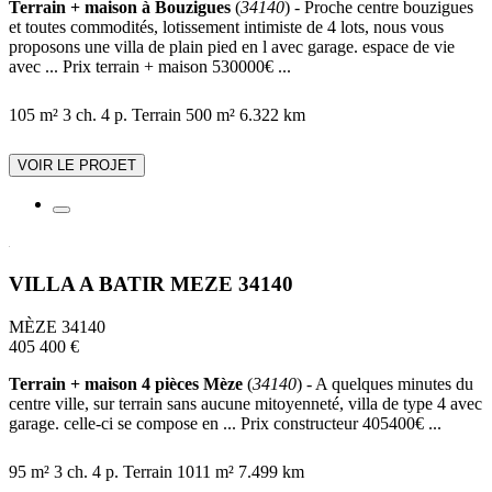
Terrain + maison à Bouzigues
(
34140
) - Proche centre bouzigues
et toutes commodités, lotissement intimiste de 4 lots, nous vous
proposons une villa de plain pied en l avec garage. espace de vie
avec ... Prix terrain + maison 530000€ ...
105 m²
3 ch.
4 p.
Terrain 500 m²
6.322 km
VOIR LE PROJET
VILLA A BATIR MEZE 34140
MÈZE 34140
405 400 €
Terrain + maison 4 pièces Mèze
(
34140
) - A quelques minutes du
centre ville, sur terrain sans aucune mitoyenneté, villa de type 4 avec
garage. celle-ci se compose en ... Prix constructeur 405400€ ...
95 m²
3 ch.
4 p.
Terrain 1011 m²
7.499 km