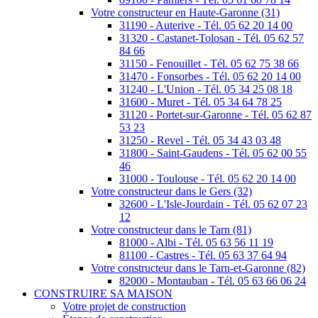
Votre constructeur en Haute-Garonne (31)
31190 - Auterive - Tél. 05 62 20 14 00
31320 - Castanet-Tolosan - Tél. 05 62 57
84 66
31150 - Fenouillet - Tél. 05 62 75 38 66
31470 - Fonsorbes - Tél. 05 62 20 14 00
31240 - L'Union - Tél. 05 34 25 08 18
31600 - Muret - Tél. 05 34 64 78 25
31120 - Portet-sur-Garonne - Tél. 05 62 87
53 23
31250 - Revel - Tél. 05 34 43 03 48
31800 - Saint-Gaudens - Tél. 05 62 00 55
46
31000 - Toulouse - Tél. 05 62 20 14 00
Votre constructeur dans le Gers (32)
32600 - L'Isle-Jourdain - Tél. 05 62 07 23
12
Votre constructeur dans le Tarn (81)
81000 - Albi - Tél. 05 63 56 11 19
81100 - Castres - Tél. 05 63 37 64 94
Votre constructeur dans le Tarn-et-Garonne (82)
82000 - Montauban - Tél. 05 63 66 06 24
CONSTRUIRE SA MAISON
Votre projet de construction