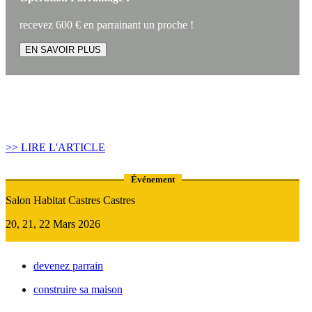
recevez 600 € en parrainant un proche !
EN SAVOIR PLUS
Article construire sa maison :
Quand recourir au Prêt Relais ?
>> LIRE L'ARTICLE
Événement
Salon Habitat Castres Castres
20, 21, 22 Mars 2026
devenez parrain
construire sa maison