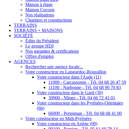
Maison à étage
Maison Cocoon
Nos réalisations
Chantiers et constructions
TERRAINS
TERRAINS + MAISONS
SOCIÉTÉ
Édito du Président
Le groupe HDI
Nos garanties & certifications
Offres d'emploi
AGENCES
Rechercher une agence locale...
Votre constructeur en Languedoc-Roussillon
Votre constructeur dans l'Aude (11)
11000 - Carcassonne - Tél. 04 68 26 47 59
11100 - Narbonne - Tél. 04 68 90 70 83
Votre constructeur dans le Gard (30)
30900 - Nîmes - Tél. 04 66 72 41 01
Votre constructeur dans les Pyrénées-Orientales
(66)
66000 - Perpignan - Tél. 04 68 68 41 00
Votre constructeur en Midi-Pyrénées
Votre constructeur en Ariège (09)
09100 - Pamiers - Tél. 05 61 60 78 14