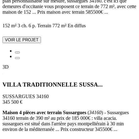
plan personnalisable sur mesure, sussargues 34160. c'est ici que
demeures d'occitanie vous proposent ce terrain de 772 m², avec cette
maison de 152 ... Prix maison avec terrain 585500€ ...
152 m²
3 ch.
6 p.
Terrain 772 m²
En diffus
VOIR LE PROJET
3D
VILLA TRADITIONNELLE SUSSA...
SUSSARGUES 34160
345 500 €
Maison 4 pièces avec terrain Sussargues
(
34160
) - Sussargues
34160 terrain de 390 m² au prix de 185 000€ : villa acacia.
sussargues est situé dans l'arrière pays montpelliérain à 30 min
environ de la méditerranée ... Prix constructeur 345500€ ...