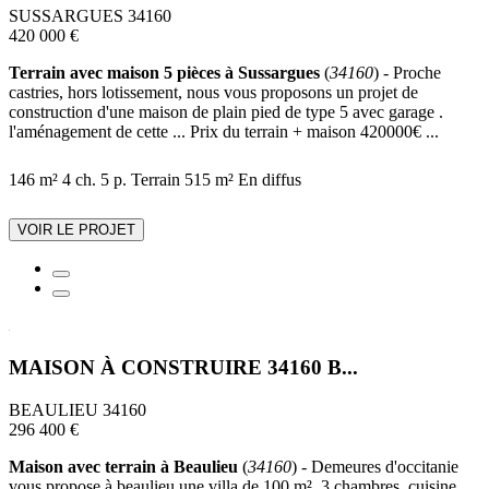
SUSSARGUES 34160
420 000 €
Terrain avec maison 5 pièces à Sussargues
(
34160
) - Proche
castries, hors lotissement, nous vous proposons un projet de
construction d'une maison de plain pied de type 5 avec garage .
l'aménagement de cette ... Prix du terrain + maison 420000€ ...
146 m²
4 ch.
5 p.
Terrain 515 m²
En diffus
VOIR LE PROJET
MAISON À CONSTRUIRE 34160 B...
BEAULIEU 34160
296 400 €
Maison avec terrain à Beaulieu
(
34160
) - Demeures d'occitanie
vous propose à beaulieu une villa de 100 m², 3 chambres, cuisine