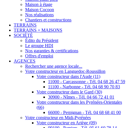
Maison à étage
Maison Cocoon
Nos réalisations
Chantiers et constructions
TERRAINS
TERRAINS + MAISONS
SOCIÉTÉ
Édito du Président
Le groupe HDI
Nos garanties & certifications
Offres d'emploi
AGENCES
Rechercher une agence locale...
Votre constructeur en Languedoc-Roussillon
Votre constructeur dans l'Aude (11)
11000 - Carcassonne - Tél. 04 68 26 47 59
11100 - Narbonne - Tél. 04 68 90 70 83
Votre constructeur dans le Gard (30)
30900 - Nîmes - Tél. 04 66 72 41 01
Votre constructeur dans les Pyrénées-Orientales
(66)
66000 - Perpignan - Tél. 04 68 68 41 00
Votre constructeur en Midi-Pyrénées
Votre constructeur en Ariège (09)
09100 - Pamiers - Tél. 05 61 60 78 14