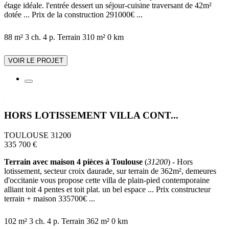
étage idéale. l'entrée dessert un séjour-cuisine traversant de 42m²
dotée ... Prix de la construction 291000€ ...
88 m²
3 ch.
4 p.
Terrain 310 m²
0 km
VOIR LE PROJET
HORS LOTISSEMENT VILLA CONT...
TOULOUSE 31200
335 700 €
Terrain avec maison 4 pièces à Toulouse
(
31200
) - Hors
lotissement, secteur croix daurade, sur terrain de 362m², demeures
d'occitanie vous propose cette villa de plain-pied contemporaine
alliant toit 4 pentes et toit plat. un bel espace ... Prix constructeur
terrain + maison 335700€ ...
102 m²
3 ch.
4 p.
Terrain 362 m²
0 km