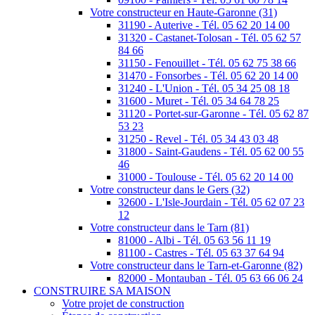
Votre constructeur en Haute-Garonne (31)
31190 - Auterive - Tél. 05 62 20 14 00
31320 - Castanet-Tolosan - Tél. 05 62 57
84 66
31150 - Fenouillet - Tél. 05 62 75 38 66
31470 - Fonsorbes - Tél. 05 62 20 14 00
31240 - L'Union - Tél. 05 34 25 08 18
31600 - Muret - Tél. 05 34 64 78 25
31120 - Portet-sur-Garonne - Tél. 05 62 87
53 23
31250 - Revel - Tél. 05 34 43 03 48
31800 - Saint-Gaudens - Tél. 05 62 00 55
46
31000 - Toulouse - Tél. 05 62 20 14 00
Votre constructeur dans le Gers (32)
32600 - L'Isle-Jourdain - Tél. 05 62 07 23
12
Votre constructeur dans le Tarn (81)
81000 - Albi - Tél. 05 63 56 11 19
81100 - Castres - Tél. 05 63 37 64 94
Votre constructeur dans le Tarn-et-Garonne (82)
82000 - Montauban - Tél. 05 63 66 06 24
CONSTRUIRE SA MAISON
Votre projet de construction