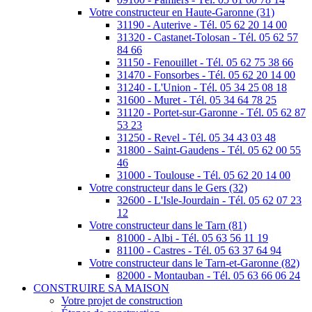
Votre constructeur en Haute-Garonne (31)
31190 - Auterive - Tél. 05 62 20 14 00
31320 - Castanet-Tolosan - Tél. 05 62 57
84 66
31150 - Fenouillet - Tél. 05 62 75 38 66
31470 - Fonsorbes - Tél. 05 62 20 14 00
31240 - L'Union - Tél. 05 34 25 08 18
31600 - Muret - Tél. 05 34 64 78 25
31120 - Portet-sur-Garonne - Tél. 05 62 87
53 23
31250 - Revel - Tél. 05 34 43 03 48
31800 - Saint-Gaudens - Tél. 05 62 00 55
46
31000 - Toulouse - Tél. 05 62 20 14 00
Votre constructeur dans le Gers (32)
32600 - L'Isle-Jourdain - Tél. 05 62 07 23
12
Votre constructeur dans le Tarn (81)
81000 - Albi - Tél. 05 63 56 11 19
81100 - Castres - Tél. 05 63 37 64 94
Votre constructeur dans le Tarn-et-Garonne (82)
82000 - Montauban - Tél. 05 63 66 06 24
CONSTRUIRE SA MAISON
Votre projet de construction