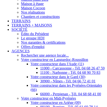
Maison à étage
Maison Cocoon
Nos réalisations
Chantiers et constructions
TERRAINS
TERRAINS + MAISONS
SOCIÉTÉ
Édito du Président
Le groupe HDI
Nos garanties & certifications
Offres d'emploi
AGENCES
Rechercher une agence locale...
Votre constructeur en Languedoc-Roussillon
Votre constructeur dans l'Aude (11)
11000 - Carcassonne - Tél. 04 68 26 47 59
11100 - Narbonne - Tél. 04 68 90 70 83
Votre constructeur dans le Gard (30)
30900 - Nîmes - Tél. 04 66 72 41 01
Votre constructeur dans les Pyrénées-Orientales
(66)
66000 - Perpignan - Tél. 04 68 68 41 00
Votre constructeur en Midi-Pyrénées
Votre constructeur en Ariège (09)
09100 - Pamiers - Tél. 05 61 60 78 14