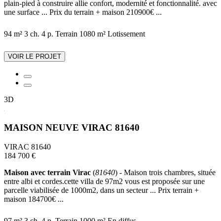
plain-pied à construire allie confort, modernité et fonctionnalité. avec
une surface ... Prix du terrain + maison 210900€ ...
94 m²
3 ch.
4 p.
Terrain 1080 m²
Lotissement
VOIR LE PROJET
3D
MAISON NEUVE VIRAC 81640
VIRAC 81640
184 700 €
Maison avec terrain Virac
(
81640
) - Maison trois chambres, située
entre albi et cordes.cette villa de 97m2 vous est proposée sur une
parcelle viabilisée de 1000m2, dans un secteur ... Prix terrain +
maison 184700€ ...
97 m²
3 ch.
4 p.
Terrain 1000 m²
En diffus