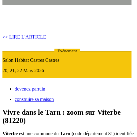
Article construire sa maison :
Quand recourir au Prêt Relais ?
>> LIRE L'ARTICLE
Événement
Salon Habitat Castres Castres
20, 21, 22 Mars 2026
devenez parrain
construire sa maison
Vivre dans le Tarn : zoom sur Viterbe
(81220)
Viterbe
est une commune du
Tarn
(code département 81) identifiée