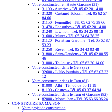
Votre constructeur en Haute-Garonne (31)
31190 - Auterive - Tél. 05 62 20 14 00
31320 - Castanet-Tolosan - Tél. 05 62 57
84 66
31150 - Fenouillet - Tél. 05 62 75 38 66
31470 - Fonsorbes - Tél. 05 62 20 14 00
31240 - L'Union - Tél. 05 34 25 08 18
31600 - Muret - Tél. 05 34 64 78 25
31120 - Portet-sur-Garonne - Tél. 05 62 87
53 23
31250 - Revel - Tél. 05 34 43 03 48
31800 - Saint-Gaudens - Tél. 05 62 00 55
46
31000 - Toulouse - Tél. 05 62 20 14 00
Votre constructeur dans le Gers (32)
32600 - L'Isle-Jourdain - Tél. 05 62 07 23
12
Votre constructeur dans le Tarn (81)
81000 - Albi - Tél. 05 63 56 11 19
81100 - Castres - Tél. 05 63 37 64 94
Votre constructeur dans le Tarn-et-Garonne (82)
82000 - Montauban - Tél. 05 63 66 06 24
CONSTRUIRE SA MAISON
Votre projet de construction