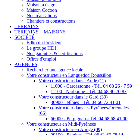
Maison à étage
Maison Cocoon
Nos réalisations
Chantiers et constructions
TERRAINS
TERRAINS + MAISONS
SOCIÉTÉ
Édito du Président
Le groupe HDI
Nos garanties & certifications
Offres d'emploi
AGENCES
Rechercher une agence locale...
Votre constructeur en Languedoc-Roussillon
Votre constructeur dans l'Aude (11)
11000 - Carcassonne - Tél. 04 68 26 47 59
11100 - Narbonne - Tél. 04 68 90 70 83
Votre constructeur dans le Gard (30)
30900 - Nîmes - Tél. 04 66 72 41 01
Votre constructeur dans les Pyrénées-Orientales
(66)
66000 - Perpignan - Tél. 04 68 68 41 00
Votre constructeur en Midi-Pyrénées
Votre constructeur en Ariège (09)
09100 - Pamiers - Tél. 05 61 60 78 14