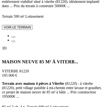
entièrement viabilisé situé à viterbe (81220). idéalement implanté
dans ... Prix du terrain à construire 50000€ ...
Terrain 590 m²
Lotissement
VOIR LE TERRAIN
3D
MAISON NEUVE 85 M² À VITERB...
VITERBE 81220
195 000 €
Terrain avec maison 4 pièces à Viterbe
(
81220
) - à viterbe
(81220), petit village paisible à mi-chemin entre lavaur et graulhet,
ce projet de maison neuve de 85 m² à bâtir ... Prix constructeur
195000€ ...
85 m²
3 ch.
4 p.
Terrain 600 m²
Lotissement