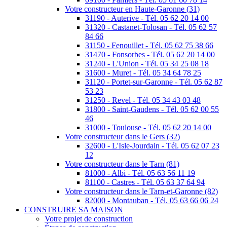
Votre constructeur en Haute-Garonne (31)
31190 - Auterive - Tél. 05 62 20 14 00
31320 - Castanet-Tolosan - Tél. 05 62 57
84 66
31150 - Fenouillet - Tél. 05 62 75 38 66
31470 - Fonsorbes - Tél. 05 62 20 14 00
31240 - L'Union - Tél. 05 34 25 08 18
31600 - Muret - Tél. 05 34 64 78 25
31120 - Portet-sur-Garonne - Tél. 05 62 87
53 23
31250 - Revel - Tél. 05 34 43 03 48
31800 - Saint-Gaudens - Tél. 05 62 00 55
46
31000 - Toulouse - Tél. 05 62 20 14 00
Votre constructeur dans le Gers (32)
32600 - L'Isle-Jourdain - Tél. 05 62 07 23
12
Votre constructeur dans le Tarn (81)
81000 - Albi - Tél. 05 63 56 11 19
81100 - Castres - Tél. 05 63 37 64 94
Votre constructeur dans le Tarn-et-Garonne (82)
82000 - Montauban - Tél. 05 63 66 06 24
CONSTRUIRE SA MAISON
Votre projet de construction