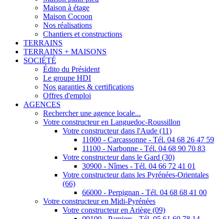
Maison à étage
Maison Cocoon
Nos réalisations
Chantiers et constructions
TERRAINS
TERRAINS + MAISONS
SOCIÉTÉ
Édito du Président
Le groupe HDI
Nos garanties & certifications
Offres d'emploi
AGENCES
Rechercher une agence locale...
Votre constructeur en Languedoc-Roussillon
Votre constructeur dans l'Aude (11)
11000 - Carcassonne - Tél. 04 68 26 47 59
11100 - Narbonne - Tél. 04 68 90 70 83
Votre constructeur dans le Gard (30)
30900 - Nîmes - Tél. 04 66 72 41 01
Votre constructeur dans les Pyrénées-Orientales
(66)
66000 - Perpignan - Tél. 04 68 68 41 00
Votre constructeur en Midi-Pyrénées
Votre constructeur en Ariège (09)
09100 - Pamiers - Tél. 05 61 60 78 14