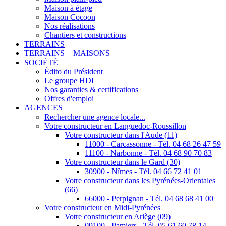
Maison à étage
Maison Cocoon
Nos réalisations
Chantiers et constructions
TERRAINS
TERRAINS + MAISONS
SOCIÉTÉ
Édito du Président
Le groupe HDI
Nos garanties & certifications
Offres d'emploi
AGENCES
Rechercher une agence locale...
Votre constructeur en Languedoc-Roussillon
Votre constructeur dans l'Aude (11)
11000 - Carcassonne - Tél. 04 68 26 47 59
11100 - Narbonne - Tél. 04 68 90 70 83
Votre constructeur dans le Gard (30)
30900 - Nîmes - Tél. 04 66 72 41 01
Votre constructeur dans les Pyrénées-Orientales
(66)
66000 - Perpignan - Tél. 04 68 68 41 00
Votre constructeur en Midi-Pyrénées
Votre constructeur en Ariège (09)
09100 - Pamiers - Tél. 05 61 60 78 14