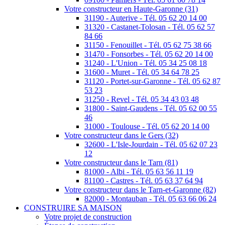
Votre constructeur en Haute-Garonne (31)
31190 - Auterive - Tél. 05 62 20 14 00
31320 - Castanet-Tolosan - Tél. 05 62 57
84 66
31150 - Fenouillet - Tél. 05 62 75 38 66
31470 - Fonsorbes - Tél. 05 62 20 14 00
31240 - L'Union - Tél. 05 34 25 08 18
31600 - Muret - Tél. 05 34 64 78 25
31120 - Portet-sur-Garonne - Tél. 05 62 87
53 23
31250 - Revel - Tél. 05 34 43 03 48
31800 - Saint-Gaudens - Tél. 05 62 00 55
46
31000 - Toulouse - Tél. 05 62 20 14 00
Votre constructeur dans le Gers (32)
32600 - L'Isle-Jourdain - Tél. 05 62 07 23
12
Votre constructeur dans le Tarn (81)
81000 - Albi - Tél. 05 63 56 11 19
81100 - Castres - Tél. 05 63 37 64 94
Votre constructeur dans le Tarn-et-Garonne (82)
82000 - Montauban - Tél. 05 63 66 06 24
CONSTRUIRE SA MAISON
Votre projet de construction