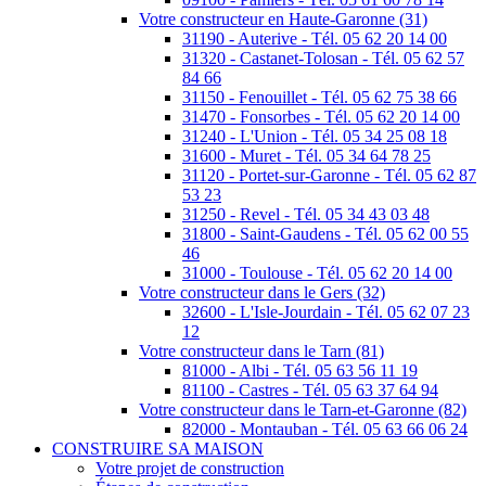
Votre constructeur en Haute-Garonne (31)
31190 - Auterive - Tél. 05 62 20 14 00
31320 - Castanet-Tolosan - Tél. 05 62 57
84 66
31150 - Fenouillet - Tél. 05 62 75 38 66
31470 - Fonsorbes - Tél. 05 62 20 14 00
31240 - L'Union - Tél. 05 34 25 08 18
31600 - Muret - Tél. 05 34 64 78 25
31120 - Portet-sur-Garonne - Tél. 05 62 87
53 23
31250 - Revel - Tél. 05 34 43 03 48
31800 - Saint-Gaudens - Tél. 05 62 00 55
46
31000 - Toulouse - Tél. 05 62 20 14 00
Votre constructeur dans le Gers (32)
32600 - L'Isle-Jourdain - Tél. 05 62 07 23
12
Votre constructeur dans le Tarn (81)
81000 - Albi - Tél. 05 63 56 11 19
81100 - Castres - Tél. 05 63 37 64 94
Votre constructeur dans le Tarn-et-Garonne (82)
82000 - Montauban - Tél. 05 63 66 06 24
CONSTRUIRE SA MAISON
Votre projet de construction