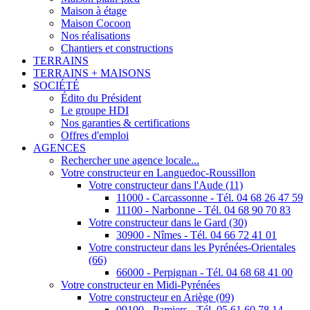
Maison à étage
Maison Cocoon
Nos réalisations
Chantiers et constructions
TERRAINS
TERRAINS + MAISONS
SOCIÉTÉ
Édito du Président
Le groupe HDI
Nos garanties & certifications
Offres d'emploi
AGENCES
Rechercher une agence locale...
Votre constructeur en Languedoc-Roussillon
Votre constructeur dans l'Aude (11)
11000 - Carcassonne - Tél. 04 68 26 47 59
11100 - Narbonne - Tél. 04 68 90 70 83
Votre constructeur dans le Gard (30)
30900 - Nîmes - Tél. 04 66 72 41 01
Votre constructeur dans les Pyrénées-Orientales
(66)
66000 - Perpignan - Tél. 04 68 68 41 00
Votre constructeur en Midi-Pyrénées
Votre constructeur en Ariège (09)
09100 - Pamiers - Tél. 05 61 60 78 14