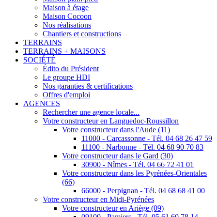
Maison à étage
Maison Cocoon
Nos réalisations
Chantiers et constructions
TERRAINS
TERRAINS + MAISONS
SOCIÉTÉ
Édito du Président
Le groupe HDI
Nos garanties & certifications
Offres d'emploi
AGENCES
Rechercher une agence locale...
Votre constructeur en Languedoc-Roussillon
Votre constructeur dans l'Aude (11)
11000 - Carcassonne - Tél. 04 68 26 47 59
11100 - Narbonne - Tél. 04 68 90 70 83
Votre constructeur dans le Gard (30)
30900 - Nîmes - Tél. 04 66 72 41 01
Votre constructeur dans les Pyrénées-Orientales
(66)
66000 - Perpignan - Tél. 04 68 68 41 00
Votre constructeur en Midi-Pyrénées
Votre constructeur en Ariège (09)
09100 - Pamiers - Tél. 05 61 60 78 14