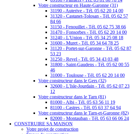
Votre constructeur en Haute-Garonne (31)
31190 - Auterive - Tél. 05 62 20 14 00
31320 - Castanet-Tolosan - Tél. 05 62 57
84 66
31150 - Fenouillet - Tél. 05 62 75 38 66
31470 - Fonsorbes - Tél. 05 62 20 14 00
31240 - L'Union - Tél. 05 34 25 08 18
31600 - Muret - Tél. 05 34 64 78 25
31120 - Portet-sur-Garonne - Tél. 05 62 87
53 23
31250 - Revel - Tél. 05 34 43 03 48
31800 - Saint-Gaudens - Tél. 05 62 00 55
46
31000 - Toulouse - Tél. 05 62 20 14 00
Votre constructeur dans le Gers (32)
32600 - L'Isle-Jourdain - Tél. 05 62 07 23
12
Votre constructeur dans le Tarn (81)
81000 - Albi - Tél. 05 63 56 11 19
81100 - Castres - Tél. 05 63 37 64 94
Votre constructeur dans le Tarn-et-Garonne (82)
82000 - Montauban - Tél. 05 63 66 06 24
CONSTRUIRE SA MAISON
Votre projet de construction