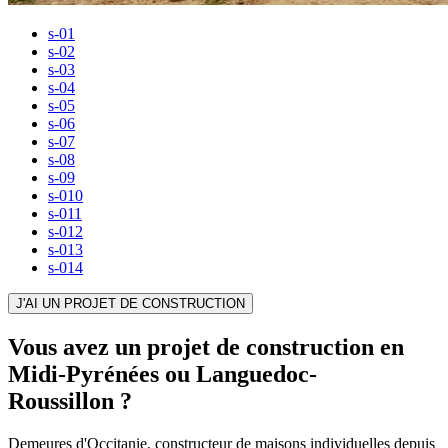
s-01
s-02
s-03
s-04
s-05
s-06
s-07
s-08
s-09
s-010
s-011
s-012
s-013
s-014
J'AI UN PROJET DE CONSTRUCTION
Vous avez un projet de construction en
Midi-Pyrénées ou Languedoc-
Roussillon ?
Demeures d'Occitanie, constructeur de maisons individuelles depuis