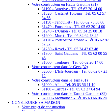
Votre constructeur en Haute-Garonne (31)
31190 - Auterive - Tél. 05 62 20 14 00
31320 - Castanet-Tolosan - Tél. 05 62 57
84 66
31150 - Fenouillet - Tél. 05 62 75 38 66
31470 - Fonsorbes - Tél. 05 62 20 14 00
31240 - L'Union - Tél. 05 34 25 08 18
31600 - Muret - Tél. 05 34 64 78 25
31120 - Portet-sur-Garonne - Tél. 05 62 87
53 23
31250 - Revel - Tél. 05 34 43 03 48
31800 - Saint-Gaudens - Tél. 05 62 00 55
46
31000 - Toulouse - Tél. 05 62 20 14 00
Votre constructeur dans le Gers (32)
32600 - L'Isle-Jourdain - Tél. 05 62 07 23
12
Votre constructeur dans le Tarn (81)
81000 - Albi - Tél. 05 63 56 11 19
81100 - Castres - Tél. 05 63 37 64 94
Votre constructeur dans le Tarn-et-Garonne (82)
82000 - Montauban - Tél. 05 63 66 06 24
CONSTRUIRE SA MAISON
Votre projet de construction