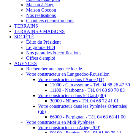
Maison à étage
Maison Cocoon
Nos réalisations
Chantiers et constructions
TERRAINS
TERRAINS + MAISONS
SOCIÉTÉ
Édito du Président
Le groupe HDI
Nos garanties & certifications
Offres d'emploi
AGENCES
Rechercher une agence locale...
Votre constructeur en Languedoc-Roussillon
Votre constructeur dans l'Aude (11)
11000 - Carcassonne - Tél. 04 68 26 47 59
11100 - Narbonne - Tél. 04 68 90 70 83
Votre constructeur dans le Gard (30)
30900 - Nîmes - Tél. 04 66 72 41 01
Votre constructeur dans les Pyrénées-Orientales
(66)
66000 - Perpignan - Tél. 04 68 68 41 00
Votre constructeur en Midi-Pyrénées
Votre constructeur en Ariège (09)
09100 - Pamiers - Tél. 05 61 60 78 14