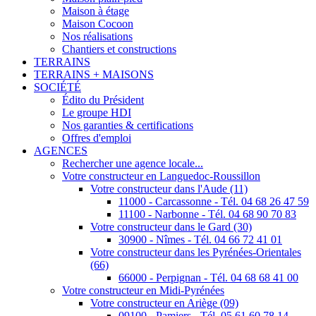
Maison à étage
Maison Cocoon
Nos réalisations
Chantiers et constructions
TERRAINS
TERRAINS + MAISONS
SOCIÉTÉ
Édito du Président
Le groupe HDI
Nos garanties & certifications
Offres d'emploi
AGENCES
Rechercher une agence locale...
Votre constructeur en Languedoc-Roussillon
Votre constructeur dans l'Aude (11)
11000 - Carcassonne - Tél. 04 68 26 47 59
11100 - Narbonne - Tél. 04 68 90 70 83
Votre constructeur dans le Gard (30)
30900 - Nîmes - Tél. 04 66 72 41 01
Votre constructeur dans les Pyrénées-Orientales
(66)
66000 - Perpignan - Tél. 04 68 68 41 00
Votre constructeur en Midi-Pyrénées
Votre constructeur en Ariège (09)
09100 - Pamiers - Tél. 05 61 60 78 14