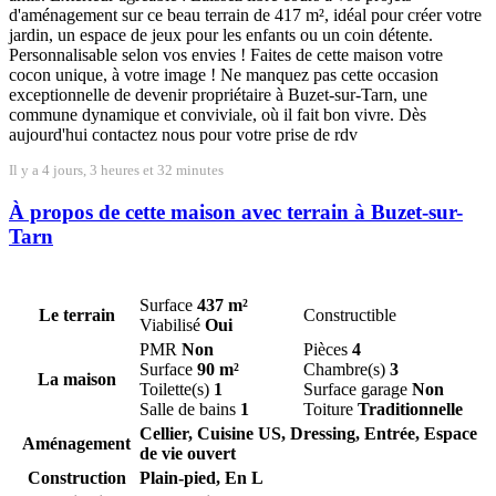
d'aménagement sur ce beau terrain de 417 m², idéal pour créer votre
jardin, un espace de jeux pour les enfants ou un coin détente.
Personnalisable selon vos envies ! Faites de cette maison votre
cocon unique, à votre image ! Ne manquez pas cette occasion
exceptionnelle de devenir propriétaire à Buzet-sur-Tarn, une
commune dynamique et conviviale, où il fait bon vivre. Dès
aujourd'hui contactez nous pour votre prise de rdv
Il y a 4 jours, 3 heures et 32 minutes
À propos de cette maison avec terrain à Buzet-sur-
Tarn
Surface
437 m²
Le terrain
Constructible
Viabilisé
Oui
PMR
Non
Pièces
4
Surface
90 m²
Chambre(s)
3
La maison
Toilette(s)
1
Surface garage
Non
Salle de bains
1
Toiture
Traditionnelle
Cellier, Cuisine US, Dressing, Entrée, Espace
Aménagement
de vie ouvert
Construction
Plain-pied, En L