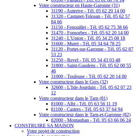
Votre constructeur en Haute-Garonne (31)
31190 - Auterive - Tél. 05 62 20 14 00
31320 - Castanet-Tolosan - Tél. 05 62 57
84 66
31150 - Fenouillet - Tél. 05 62 75 38 66
31470 - Fonsorbes - Tél. 05 62 20 14 00
31240 - L'Union - Tél. 05 34 25 08 18
31600 - Muret - Tél. 05 34 64 78 25
31120 - Portet-sur-Garonne - Tél. 05 62 87
53 23
31250 - Revel - Tél. 05 34 43 03 48
31800 - Saint-Gaudens - Tél. 05 62 00 55
46
31000 - Toulouse - Tél. 05 62 20 14 00
Votre constructeur dans le Gers (32)
32600 - L'Isle-Jourdain - Tél. 05 62 07 23
12
Votre constructeur dans le Tarn (81)
81000 - Albi - Tél. 05 63 56 11 19
81100 - Castres - Tél. 05 63 37 64 94
Votre constructeur dans le Tarn-et-Garonne (82)
82000 - Montauban - Tél. 05 63 66 06 24
CONSTRUIRE SA MAISON
Votre projet de construction