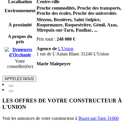
Localisation
Centre-ville
Proche commodités, Proche des transports,
Environnement
Proche des écoles, Proche des universités
Mézens,
Bessières,
Saint-Sulpice,
À proximité
Roquemaure,
Roquesérière,
Gémil,
Azas,
Mirepoix-sur-Tarn,
Paulhac,
...
A propos du
Prix total :
248 000 €
prix
Agence de
L'Union
1 rue de L'Autan Blanc 31240 L'Union
Votre
Marie Malepeyre
conseiller(ère)
APPELEZ-NOUS
LES OFFRES DE VOTRE CONSTRUCTEUR À
L'UNION
Voir les annonces de votre constructeur à
Buzet-sur-Tarn 31660