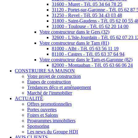
31600 - Muret - Tél. 05 34 64 78 25
31120 - Portet-sur-Garonne - Tél. 05 62 87 
31250 - Revel - Tél. 05 34 43 03 48
31800 - Saint-Gaudens - Tél. 05 62 00 55 4
31000 - Toulouse - Tél. 05 62 20 14 00
Votre constructeur dans le Gers (32)
32600 - L'Isle-Jourdain - Tél. 05 62 07 23 1
Votre constructeur dans le Tarn (81)
81000 - Albi - Tél. 05 63 56 11 19
81100 - Castres - Tél. 05 63 37 64 94
Votre constructeur dans le Tarn-et-Garonne (82)
82000 - Montauban - Tél. 05 63 66 06 24
CONSTRUIRE SA MAISON
Votre projet de construction
Étapes de construction
Tendances déco et aménagement
Marché de l'immobilier
ACTUALITÉ
Offres promotionnelles
Portes ouvertes
Foires et Salons
Programmes immobiliers
Sponsoring
Les news du Groupe HDI
AVIS CLIENTS