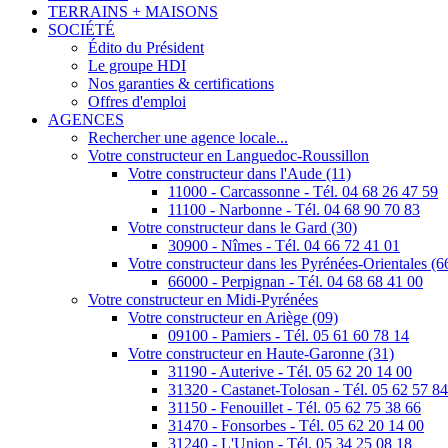
TERRAINS + MAISONS
SOCIÉTÉ
Édito du Président
Le groupe HDI
Nos garanties & certifications
Offres d'emploi
AGENCES
Rechercher une agence locale...
Votre constructeur en Languedoc-Roussillon
Votre constructeur dans l'Aude (11)
11000 - Carcassonne - Tél. 04 68 26 47 59
11100 - Narbonne - Tél. 04 68 90 70 83
Votre constructeur dans le Gard (30)
30900 - Nîmes - Tél. 04 66 72 41 01
Votre constructeur dans les Pyrénées-Orientales (6
66000 - Perpignan - Tél. 04 68 68 41 00
Votre constructeur en Midi-Pyrénées
Votre constructeur en Ariège (09)
09100 - Pamiers - Tél. 05 61 60 78 14
Votre constructeur en Haute-Garonne (31)
31190 - Auterive - Tél. 05 62 20 14 00
31320 - Castanet-Tolosan - Tél. 05 62 57 8
31150 - Fenouillet - Tél. 05 62 75 38 66
31470 - Fonsorbes - Tél. 05 62 20 14 00
31240 - L'Union - Tél. 05 34 25 08 18