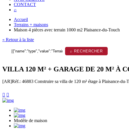
CONTACT
⌕
Accueil
Terrains + maisons
Maison 4 pièces avec terrain 1000 m2 Plaisance-du-Touch
« Retour à la liste
⌕ RECHERCHER
VILLA 120 M² + GARAGE DE 20 M² À
[AR]
Réf.: 46883
Construire sa villa de 120 m² étage à Plaisance-du-To


Modèle de maison