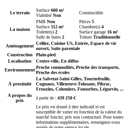
Surface
680 m²
Le terrain
Constructible
Viabilisé
Non
PMR
Non
Pièces
5
Surface
112 m²
Chambre(s)
4
La maison
Toilette(s)
2
Surface garage
16 m²
Salle de bains
2
Toiture
Traditionnelle
Cellier, Cuisine US, Entrée, Espace de vie
Aménagement
ouvert, Suite parentale
Construction
Plain-pied
Localisation
Centre-ville, En diffus
Proche commodités, Proche des transports,
Environnement
Proche des écoles
La Salvetat-Saint-Gilles,
Tournefeuille,
À proximité
Cugnaux,
Villeneuve-Tolosane,
Pibrac,
Frouzins,
Colomiers,
Fonsorbes,
Léguevin,
...
A propos du
à partir de :
439 250 €
prix
Le prix est donné à titre indicatif et est
susceptible de varier en fonction de la valeur du
marché foncier, prix non contractuel. Pour toutes
informations supplémentaires, renseignez-vous
auprès de notre agence locale.