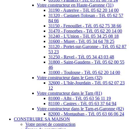
Votre constructeur en Haute-Garonne (31)
31190 - Auterive - Tél. 05 62 20 14 00
31320 - Castanet-Tolosan - Tél. 05 62 57
84 66
31150 - Fenouillet - Tél. 05 62 75 38 66
31470 - Fonsorbes - Tél. 05 62 20 14 00
31240 - L'Union - Tél. 05 34 25 08 18
31600 - Muret - Tél. 05 34 64 78 25
31120 - Portet-sur-Garonne - Tél. 05 62 87
53 23
31250 - Revel - Tél. 05 34 43 03 48
31800 - Saint-Gaudens - Tél. 05 62 00 55
46
31000 - Toulouse - Tél. 05 62 20 14 00
Votre constructeur dans le Gers (32)
32600 - L'Isle-Jourdain - Tél. 05 62 07 23
12
Votre constructeur dans le Tarn (81)
81000 - Albi - Tél. 05 63 56 11 19
81100 - Castres - Tél. 05 63 37 64 94
Votre constructeur dans le Tarn-et-Garonne (82)
82000 - Montauban - Tél. 05 63 66 06 24
CONSTRUIRE SA MAISON
Votre projet de construction