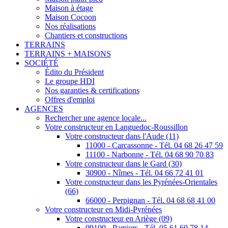
Maison à étage
Maison Cocoon
Nos réalisations
Chantiers et constructions
TERRAINS
TERRAINS + MAISONS
SOCIÉTÉ
Édito du Président
Le groupe HDI
Nos garanties & certifications
Offres d'emploi
AGENCES
Rechercher une agence locale...
Votre constructeur en Languedoc-Roussillon
Votre constructeur dans l'Aude (11)
11000 - Carcassonne - Tél. 04 68 26 47 59
11100 - Narbonne - Tél. 04 68 90 70 83
Votre constructeur dans le Gard (30)
30900 - Nîmes - Tél. 04 66 72 41 01
Votre constructeur dans les Pyrénées-Orientales
(66)
66000 - Perpignan - Tél. 04 68 68 41 00
Votre constructeur en Midi-Pyrénées
Votre constructeur en Ariège (09)
09100 - Pamiers - Tél. 05 61 60 78 14