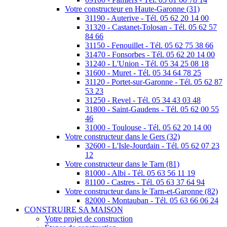
Votre constructeur en Haute-Garonne (31)
31190 - Auterive - Tél. 05 62 20 14 00
31320 - Castanet-Tolosan - Tél. 05 62 57
84 66
31150 - Fenouillet - Tél. 05 62 75 38 66
31470 - Fonsorbes - Tél. 05 62 20 14 00
31240 - L'Union - Tél. 05 34 25 08 18
31600 - Muret - Tél. 05 34 64 78 25
31120 - Portet-sur-Garonne - Tél. 05 62 87
53 23
31250 - Revel - Tél. 05 34 43 03 48
31800 - Saint-Gaudens - Tél. 05 62 00 55
46
31000 - Toulouse - Tél. 05 62 20 14 00
Votre constructeur dans le Gers (32)
32600 - L'Isle-Jourdain - Tél. 05 62 07 23
12
Votre constructeur dans le Tarn (81)
81000 - Albi - Tél. 05 63 56 11 19
81100 - Castres - Tél. 05 63 37 64 94
Votre constructeur dans le Tarn-et-Garonne (82)
82000 - Montauban - Tél. 05 63 66 06 24
CONSTRUIRE SA MAISON
Votre projet de construction