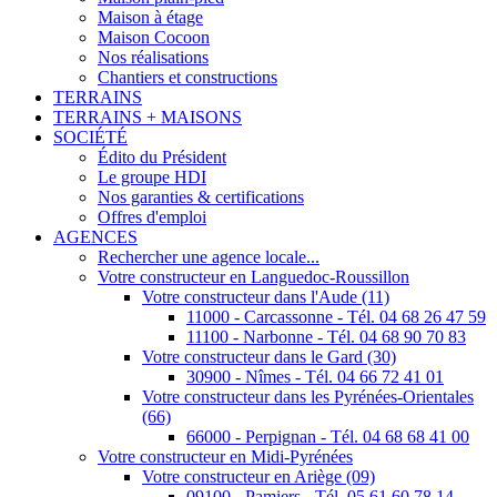
Maison à étage
Maison Cocoon
Nos réalisations
Chantiers et constructions
TERRAINS
TERRAINS + MAISONS
SOCIÉTÉ
Édito du Président
Le groupe HDI
Nos garanties & certifications
Offres d'emploi
AGENCES
Rechercher une agence locale...
Votre constructeur en Languedoc-Roussillon
Votre constructeur dans l'Aude (11)
11000 - Carcassonne - Tél. 04 68 26 47 59
11100 - Narbonne - Tél. 04 68 90 70 83
Votre constructeur dans le Gard (30)
30900 - Nîmes - Tél. 04 66 72 41 01
Votre constructeur dans les Pyrénées-Orientales
(66)
66000 - Perpignan - Tél. 04 68 68 41 00
Votre constructeur en Midi-Pyrénées
Votre constructeur en Ariège (09)
09100 - Pamiers - Tél. 05 61 60 78 14