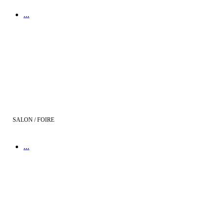
...
Salon de l'Habitat à Alès
SALON / FOIRE
...
Salon Viv'Habitat Perpignan