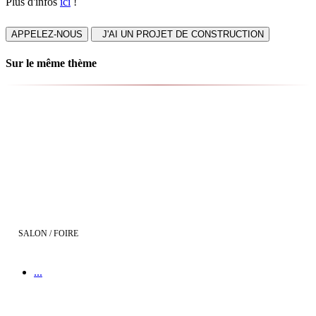
Plus d'infos
ici
!
APPELEZ-NOUS
J'AI UN PROJET DE CONSTRUCTION
Sur le même thème
The French Property Exhibition
SALON / FOIRE
...
Salon de l'Immobilier de Toulouse