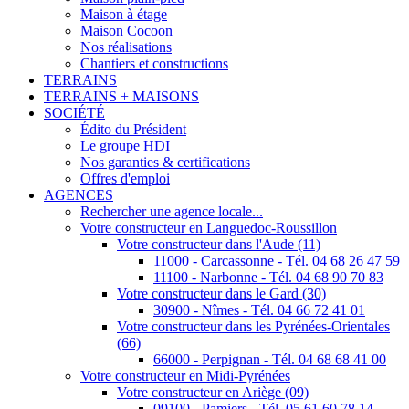
Maison à étage
Maison Cocoon
Nos réalisations
Chantiers et constructions
TERRAINS
TERRAINS + MAISONS
SOCIÉTÉ
Édito du Président
Le groupe HDI
Nos garanties & certifications
Offres d'emploi
AGENCES
Rechercher une agence locale...
Votre constructeur en Languedoc-Roussillon
Votre constructeur dans l'Aude (11)
11000 - Carcassonne - Tél. 04 68 26 47 59
11100 - Narbonne - Tél. 04 68 90 70 83
Votre constructeur dans le Gard (30)
30900 - Nîmes - Tél. 04 66 72 41 01
Votre constructeur dans les Pyrénées-Orientales
(66)
66000 - Perpignan - Tél. 04 68 68 41 00
Votre constructeur en Midi-Pyrénées
Votre constructeur en Ariège (09)
09100 - Pamiers - Tél. 05 61 60 78 14