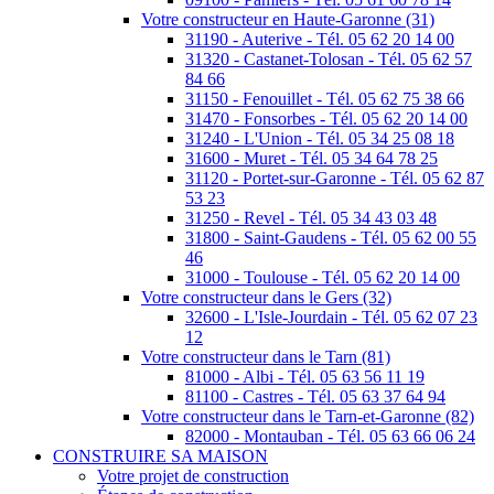
Votre constructeur en Haute-Garonne (31)
31190 - Auterive - Tél. 05 62 20 14 00
31320 - Castanet-Tolosan - Tél. 05 62 57
84 66
31150 - Fenouillet - Tél. 05 62 75 38 66
31470 - Fonsorbes - Tél. 05 62 20 14 00
31240 - L'Union - Tél. 05 34 25 08 18
31600 - Muret - Tél. 05 34 64 78 25
31120 - Portet-sur-Garonne - Tél. 05 62 87
53 23
31250 - Revel - Tél. 05 34 43 03 48
31800 - Saint-Gaudens - Tél. 05 62 00 55
46
31000 - Toulouse - Tél. 05 62 20 14 00
Votre constructeur dans le Gers (32)
32600 - L'Isle-Jourdain - Tél. 05 62 07 23
12
Votre constructeur dans le Tarn (81)
81000 - Albi - Tél. 05 63 56 11 19
81100 - Castres - Tél. 05 63 37 64 94
Votre constructeur dans le Tarn-et-Garonne (82)
82000 - Montauban - Tél. 05 63 66 06 24
CONSTRUIRE SA MAISON
Votre projet de construction