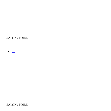
SALON / FOIRE
...
Salon de l'Immobilier de Montpellier
SALON / FOIRE