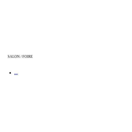
Salon de l'Immobilier de Montpellier
SALON / FOIRE
...
Salon de l'Habitat à Alès