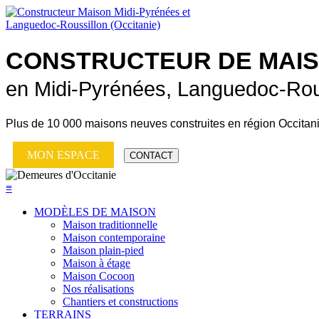
CONSTRUCTEUR DE
MAI
en Midi-Pyrénées, Languedoc-Rou
Plus de
10 000 maisons neuves
construites en région Occitan
MON ESPACE
CONTACT
≡
MODÈLES DE MAISON
Maison traditionnelle
Maison contemporaine
Maison plain-pied
Maison à étage
Maison Cocoon
Nos réalisations
Chantiers et constructions
TERRAINS