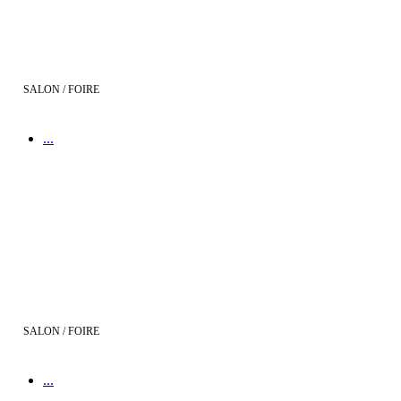
SALON / FOIRE
...
Salon de l'Immobilier de Toulouse
SALON / FOIRE
...