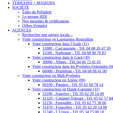
TERRAINS + MAISONS
SOCIÉTÉ
Édito du Président
Le groupe HDI
Nos garanties & certifications
Offres d'emploi
AGENCES
Rechercher une agence locale...
Votre constructeur en Languedoc-Roussillon
Votre constructeur dans l'Aude (11)
11000 - Carcassonne - Tél. 04 68 26 47 59
11100 - Narbonne - Tél. 04 68 90 70 83
Votre constructeur dans le Gard (30)
30900 - Nîmes - Tél. 04 66 72 41 01
Votre constructeur dans les Pyrénées-Orientales (6
66000 - Perpignan - Tél. 04 68 68 41 00
Votre constructeur en Midi-Pyrénées
Votre constructeur en Ariège (09)
09100 - Pamiers - Tél. 05 61 60 78 14
Votre constructeur en Haute-Garonne (31)
31190 - Auterive - Tél. 05 62 20 14 00
31320 - Castanet-Tolosan - Tél. 05 62 57 8
31150 - Fenouillet - Tél. 05 62 75 38 66
31470 - Fonsorbes - Tél. 05 62 20 14 00
31240 - L'Union - Tél. 05 34 25 08 18