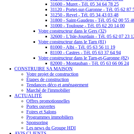
31600 - Muret - Tél. 05 34 64 78 25
31120 - Portet-sur-Garonne - Tél. 05 62 87 
31250 - Revel - Tél. 05 34 43 03 48
31800 - Saint-Gaudens - Tél. 05 62 00 55 4
31000 - Toulouse - Tél. 05 62 20 14 00
Votre constructeur dans le Gers (32)
32600 - L'Isle-Jourdain - Tél. 05 62 07 23 1
Votre constructeur dans le Tarn (81)
81000 - Albi - Tél. 05 63 56 11 19
81100 - Castres - Tél. 05 63 37 64 94
Votre constructeur dans le Tarn-et-Garonne (82)
82000 - Montauban - Tél. 05 63 66 06 24
CONSTRUIRE SA MAISON
Votre projet de construction
Étapes de construction
Tendances déco et aménagement
Marché de l'immobilier
ACTUALITÉ
Offres promotionnelles
Portes ouvertes
Foires et Salons
Programmes immobiliers
Sponsoring
Les news du Groupe HDI
AVIS CLIENTS