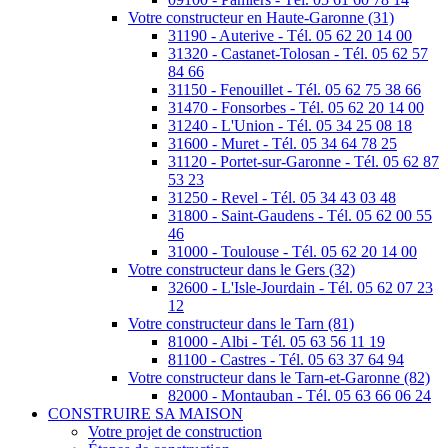
Votre constructeur en Haute-Garonne (31)
31190 - Auterive - Tél. 05 62 20 14 00
31320 - Castanet-Tolosan - Tél. 05 62 57
84 66
31150 - Fenouillet - Tél. 05 62 75 38 66
31470 - Fonsorbes - Tél. 05 62 20 14 00
31240 - L'Union - Tél. 05 34 25 08 18
31600 - Muret - Tél. 05 34 64 78 25
31120 - Portet-sur-Garonne - Tél. 05 62 87
53 23
31250 - Revel - Tél. 05 34 43 03 48
31800 - Saint-Gaudens - Tél. 05 62 00 55
46
31000 - Toulouse - Tél. 05 62 20 14 00
Votre constructeur dans le Gers (32)
32600 - L'Isle-Jourdain - Tél. 05 62 07 23
12
Votre constructeur dans le Tarn (81)
81000 - Albi - Tél. 05 63 56 11 19
81100 - Castres - Tél. 05 63 37 64 94
Votre constructeur dans le Tarn-et-Garonne (82)
82000 - Montauban - Tél. 05 63 66 06 24
CONSTRUIRE SA MAISON
Votre projet de construction