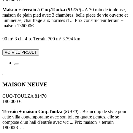
Maison + terrain à Cuq-Toulza
(
81470
) - A 30 min de toulouse,
maison de plain pied avec 3 chambres, belle piece de vie ouverte et
lumineuse, chauffage aux normes rt ... Prix constructeur terrain +
maison 136000€ ...
90 m²
3 ch.
4 p.
Terrain 700 m²
3.794 km
VOIR LE PROJET
MAISON NEUVE
CUQ-TOULZA 81470
180 000 €
Terrain + maison Cuq-Toulza
(
81470
) - Beaucoup de style pour
cette villa contemporaine avec son toit en quatre pentes. elle se
compose d'un hall d'entrée avec wc ... Prix maison + terrain
180000€ ...