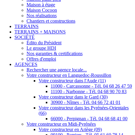
Maison à étage
Maison Cocoon
Nos réalisations
Chantiers et constructions
TERRAINS
TERRAINS + MAISONS
SOCIÉTÉ
Édito du Président
Le groupe HDI
Nos garanties & certifications
Offres d'emploi
AGENCES
Rechercher une agence locale...
Votre constructeur en Languedoc-Roussillon
Votre constructeur dans l'Aude (11)
11000 - Carcassonne - Tél. 04 68 26 47 59
11100 - Narbonne - Tél. 04 68 90 70 83
Votre constructeur dans le Gard (30)
30900 - Nîmes - Tél. 04 66 72 41 01
Votre constructeur dans les Pyrénées-Orientales
(66)
66000 - Perpignan - Tél. 04 68 68 41 00
Votre constructeur en Midi-Pyrénées
Votre constructeur en Ariège (09)
09100 - Pamiers - Tél. 05 61 60 78 14