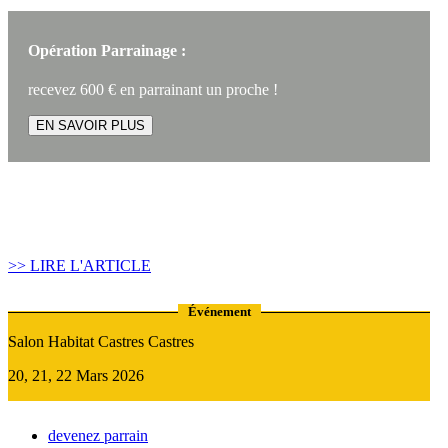
Opération Parrainage :
recevez 600 € en parrainant un proche !
EN SAVOIR PLUS
Article construire sa maison :
Quand recourir au Prêt Relais ?
>> LIRE L'ARTICLE
Événement
Salon Habitat Castres Castres
20, 21, 22 Mars 2026
devenez parrain