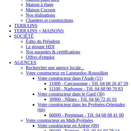
Maison à étage
Maison Cocoon
Nos réalisations
Chantiers et constructions
TERRAINS
TERRAINS + MAISONS
SOCIÉTÉ
Édito du Président
Le groupe HDI
Nos garanties & certifications
Offres d'emploi
AGENCES
Rechercher une agence locale...
Votre constructeur en Languedoc-Roussillon
Votre constructeur dans l'Aude (11)
11000 - Carcassonne - Tél. 04 68 26 47 59
11100 - Narbonne - Tél. 04 68 90 70 83
Votre constructeur dans le Gard (30)
30900 - Nîmes - Tél. 04 66 72 41 01
Votre constructeur dans les Pyrénées-Orientales
(66)
66000 - Perpignan - Tél. 04 68 68 41 00
Votre constructeur en Midi-Pyrénées
Votre constructeur en Ariège (09)
09100 - Pamiers - Tél. 05 61 60 78 14