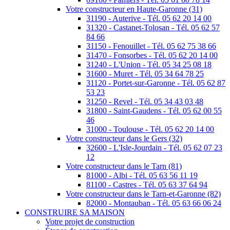
Votre constructeur en Haute-Garonne (31)
31190 - Auterive - Tél. 05 62 20 14 00
31320 - Castanet-Tolosan - Tél. 05 62 57
84 66
31150 - Fenouillet - Tél. 05 62 75 38 66
31470 - Fonsorbes - Tél. 05 62 20 14 00
31240 - L'Union - Tél. 05 34 25 08 18
31600 - Muret - Tél. 05 34 64 78 25
31120 - Portet-sur-Garonne - Tél. 05 62 87
53 23
31250 - Revel - Tél. 05 34 43 03 48
31800 - Saint-Gaudens - Tél. 05 62 00 55
46
31000 - Toulouse - Tél. 05 62 20 14 00
Votre constructeur dans le Gers (32)
32600 - L'Isle-Jourdain - Tél. 05 62 07 23
12
Votre constructeur dans le Tarn (81)
81000 - Albi - Tél. 05 63 56 11 19
81100 - Castres - Tél. 05 63 37 64 94
Votre constructeur dans le Tarn-et-Garonne (82)
82000 - Montauban - Tél. 05 63 66 06 24
CONSTRUIRE SA MAISON
Votre projet de construction