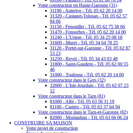
Votre constructeur en Haute-Garonne (31)
31190 - Auterive - Tél. 05 62 20 14 00
31320 - Castanet-Tolosan - Tél. 05 62 57
84 66
31150 - Fenouillet - Tél. 05 62 75 38 66
31470 - Fonsorbes - Tél. 05 62 20 14 00
31240 - L'Union - Tél. 05 34 25 08 18
31600 - Muret - Tél. 05 34 64 78 25
31120 - Portet-sur-Garonne - Tél. 05 62 87
53 23
31250 - Revel - Tél. 05 34 43 03 48
31800 - Saint-Gaudens - Tél. 05 62 00 55
46
31000 - Toulouse - Tél. 05 62 20 14 00
Votre constructeur dans le Gers (32)
32600 - L'Isle-Jourdain - Tél. 05 62 07 23
12
Votre constructeur dans le Tarn (81)
81000 - Albi - Tél. 05 63 56 11 19
81100 - Castres - Tél. 05 63 37 64 94
Votre constructeur dans le Tarn-et-Garonne (82)
82000 - Montauban - Tél. 05 63 66 06 24
CONSTRUIRE SA MAISON
Votre projet de construction