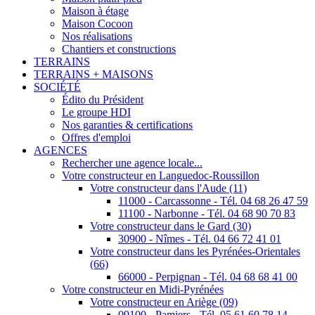
Maison à étage
Maison Cocoon
Nos réalisations
Chantiers et constructions
TERRAINS
TERRAINS + MAISONS
SOCIÉTÉ
Édito du Président
Le groupe HDI
Nos garanties & certifications
Offres d'emploi
AGENCES
Rechercher une agence locale...
Votre constructeur en Languedoc-Roussillon
Votre constructeur dans l'Aude (11)
11000 - Carcassonne - Tél. 04 68 26 47 59
11100 - Narbonne - Tél. 04 68 90 70 83
Votre constructeur dans le Gard (30)
30900 - Nîmes - Tél. 04 66 72 41 01
Votre constructeur dans les Pyrénées-Orientales
(66)
66000 - Perpignan - Tél. 04 68 68 41 00
Votre constructeur en Midi-Pyrénées
Votre constructeur en Ariège (09)
09100 - Pamiers - Tél. 05 61 60 78 14