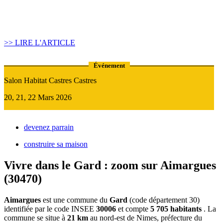
Article construire sa maison :
Quand recourir au Prêt Relais ?
>> LIRE L'ARTICLE
Événement
Salon Habitat Castres Castres
20, 21, 22 Mars 2026
devenez parrain
construire sa maison
Vivre dans le Gard : zoom sur Aimargues
(30470)
Aimargues
est une commune du
Gard
(code département 30)
identifiée par le code INSEE
30006
et compte
5 705 habitants
. La
commune se situe à
21 km
au nord-est de Nimes, préfecture du