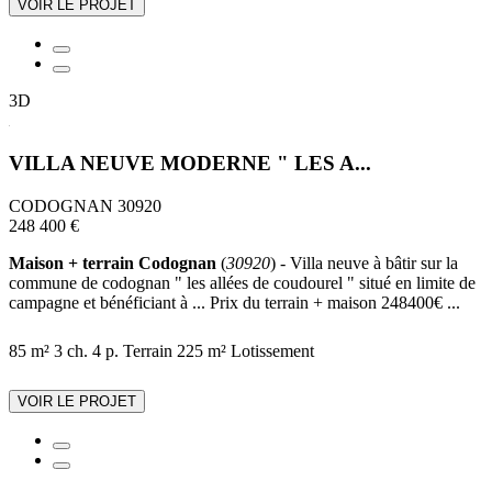
VOIR LE PROJET
3D
VILLA NEUVE MODERNE " LES A...
CODOGNAN 30920
248 400 €
Maison + terrain Codognan
(
30920
) - Villa neuve à bâtir sur la
commune de codognan " les allées de coudourel " situé en limite de
campagne et bénéficiant à ... Prix du terrain + maison 248400€ ...
85 m²
3 ch.
4 p.
Terrain 225 m²
Lotissement
VOIR LE PROJET