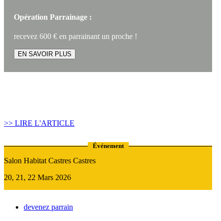
Opération Parrainage :
recevez 600 € en parrainant un proche !
EN SAVOIR PLUS
Article construire sa maison :
Quand recourir au Prêt Relais ?
>> LIRE L'ARTICLE
Événement
Salon Habitat Castres Castres
20, 21, 22 Mars 2026
devenez parrain