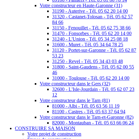
Votre constructeur en Haute-Garonne (31)
31190 - Auterive - Tél. 05 62 20 14 00
31320 - Castanet-Tolosan - Tél. 05 62 57
84 66
31150 - Fenouillet - Tél. 05 62 75 38 66
31470 - Fonsorbes - Tél. 05 62 20 14 00
31240 - L'Union - Tél. 05 34 25 08 18
31600 - Muret - Tél. 05 34 64 78 25
31120 - Portet-sur-Garonne - Tél. 05 62 87
53 23
31250 - Revel - Tél. 05 34 43 03 48
31800 - Saint-Gaudens - Tél. 05 62 00 55
46
31000 - Toulouse - Tél. 05 62 20 14 00
Votre constructeur dans le Gers (32)
32600 - L'Isle-Jourdain - Tél. 05 62 07 23
12
Votre constructeur dans le Tarn (81)
81000 - Albi - Tél. 05 63 56 11 19
81100 - Castres - Tél. 05 63 37 64 94
Votre constructeur dans le Tarn-et-Garonne (82)
82000 - Montauban - Tél. 05 63 66 06 24
CONSTRUIRE SA MAISON
Votre projet de construction