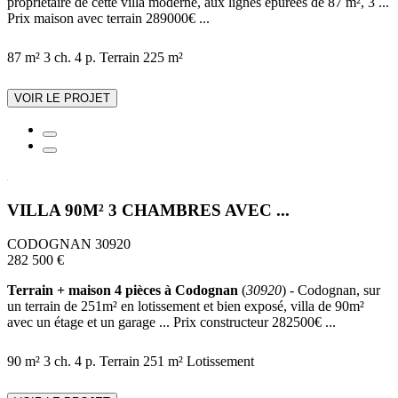
propriétaire de cette villa moderne, aux lignes épurées de 87 m², 3 ...
Prix maison avec terrain 289000€ ...
87 m²
3 ch.
4 p.
Terrain 225 m²
VOIR LE PROJET
VILLA 90M² 3 CHAMBRES AVEC ...
CODOGNAN 30920
282 500 €
Terrain + maison 4 pièces à Codognan
(
30920
) - Codognan, sur
un terrain de 251m² en lotissement et bien exposé, villa de 90m²
avec un étage et un garage ... Prix constructeur 282500€ ...
90 m²
3 ch.
4 p.
Terrain 251 m²
Lotissement