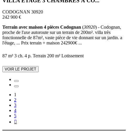
VILLA ETAGE 3 CHAMBRES À CO...
CODOGNAN 30920
242 900 €
Terrain avec maison 4 pièces Codognan
(
30920
) - Codognan,
proche de l'axe autoroute sur un terrain de 200m². villa très
fonctionnelle de 87m², vaste pièce de vie donnant sur un jardin. a
l'étage, ... Prix terrain + maison 242900€ ...
87 m²
3 ch.
4 p.
Terrain 200 m²
Lotissement
VOIR LE PROJET
1
2
3
4
5
