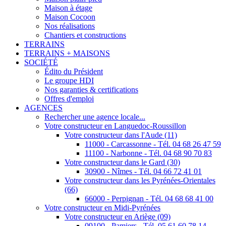
Maison à étage
Maison Cocoon
Nos réalisations
Chantiers et constructions
TERRAINS
TERRAINS + MAISONS
SOCIÉTÉ
Édito du Président
Le groupe HDI
Nos garanties & certifications
Offres d'emploi
AGENCES
Rechercher une agence locale...
Votre constructeur en Languedoc-Roussillon
Votre constructeur dans l'Aude (11)
11000 - Carcassonne - Tél. 04 68 26 47 59
11100 - Narbonne - Tél. 04 68 90 70 83
Votre constructeur dans le Gard (30)
30900 - Nîmes - Tél. 04 66 72 41 01
Votre constructeur dans les Pyrénées-Orientales
(66)
66000 - Perpignan - Tél. 04 68 68 41 00
Votre constructeur en Midi-Pyrénées
Votre constructeur en Ariège (09)
09100 - Pamiers - Tél. 05 61 60 78 14