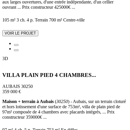
aux larges ouvertures, d'une entrée indépendante, d'un cellier
ouvrant ... Prix constructeur 425000€ ...
105 m²
3 ch.
4 p.
Terrain 700 m²
Centre-ville
VOIR LE PROJET
3D
VILLA PLAIN PIED 4 CHAMBRES...
AUBAIS 30250
359 000 €
Maison + terrain à Aubais
(
30250
) - Aubais, sur un terrain cloturé
et hors lotissement d'une surface de 753m², villa de plain pied de
97m² composée de 4 chambres avec placards intégrés, ... Prix
constructeur 359000€ ...
97 m²
4 ch.
5 p.
Terrain 753 m²
En diffus