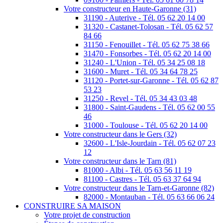
Votre constructeur en Haute-Garonne (31)
31190 - Auterive - Tél. 05 62 20 14 00
31320 - Castanet-Tolosan - Tél. 05 62 57
84 66
31150 - Fenouillet - Tél. 05 62 75 38 66
31470 - Fonsorbes - Tél. 05 62 20 14 00
31240 - L'Union - Tél. 05 34 25 08 18
31600 - Muret - Tél. 05 34 64 78 25
31120 - Portet-sur-Garonne - Tél. 05 62 87
53 23
31250 - Revel - Tél. 05 34 43 03 48
31800 - Saint-Gaudens - Tél. 05 62 00 55
46
31000 - Toulouse - Tél. 05 62 20 14 00
Votre constructeur dans le Gers (32)
32600 - L'Isle-Jourdain - Tél. 05 62 07 23
12
Votre constructeur dans le Tarn (81)
81000 - Albi - Tél. 05 63 56 11 19
81100 - Castres - Tél. 05 63 37 64 94
Votre constructeur dans le Tarn-et-Garonne (82)
82000 - Montauban - Tél. 05 63 66 06 24
CONSTRUIRE SA MAISON
Votre projet de construction