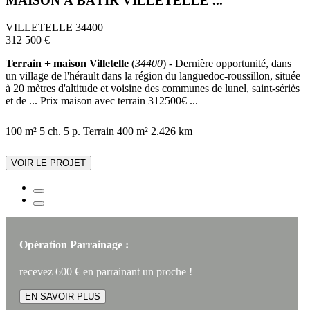
MAISON À BÂTIR VILLETELLE ...
VILLETELLE 34400
312 500 €
Terrain + maison Villetelle
(
34400
) - Dernière opportunité, dans
un village de l'hérault dans la région du languedoc-roussillon, située
à 20 mètres d'altitude et voisine des communes de lunel, saint-sériès
et de ... Prix maison avec terrain 312500€ ...
100 m²
5 ch.
5 p.
Terrain 400 m²
2.426 km
VOIR LE PROJET
Opération Parrainage :
recevez 600 € en parrainant un proche !
EN SAVOIR PLUS