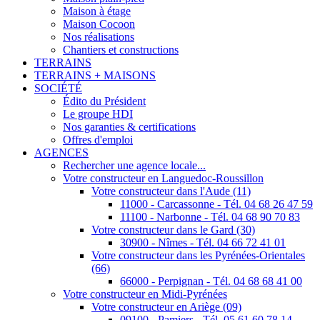
Maison à étage
Maison Cocoon
Nos réalisations
Chantiers et constructions
TERRAINS
TERRAINS + MAISONS
SOCIÉTÉ
Édito du Président
Le groupe HDI
Nos garanties & certifications
Offres d'emploi
AGENCES
Rechercher une agence locale...
Votre constructeur en Languedoc-Roussillon
Votre constructeur dans l'Aude (11)
11000 - Carcassonne - Tél. 04 68 26 47 59
11100 - Narbonne - Tél. 04 68 90 70 83
Votre constructeur dans le Gard (30)
30900 - Nîmes - Tél. 04 66 72 41 01
Votre constructeur dans les Pyrénées-Orientales
(66)
66000 - Perpignan - Tél. 04 68 68 41 00
Votre constructeur en Midi-Pyrénées
Votre constructeur en Ariège (09)
09100 - Pamiers - Tél. 05 61 60 78 14