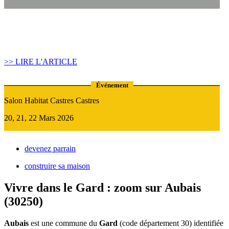
Article construire sa maison :
Quand recourir au Prêt Relais ?
>> LIRE L'ARTICLE
Événement
Salon Habitat Castres Castres
20, 21, 22 Mars 2026
devenez parrain
construire sa maison
Vivre dans le Gard : zoom sur Aubais
(30250)
Aubais
est une commune du
Gard
(code département 30) identifiée