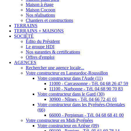
Maison à étage
Maison Cocoon
Nos réalisations
Chantiers et constructions
TERRAINS
TERRAINS + MAISONS
SOCIÉTÉ
Édito du Président
Le groupe HDI
Nos garanties & certifications
Offres d'emploi
AGENCES
Rechercher une agence locale...
Votre constructeur en Languedoc-Roussillon
Votre constructeur dans l'Aude (11)
11000 - Carcassonne - Tél. 04 68 26 47 59
11100 - Narbonne - Tél. 04 68 90 70 83
Votre constructeur dans le Gard (30)
30900 - Nîmes - Tél. 04 66 72 41 01
Votre constructeur dans les Pyrénées-Orientales
(66)
66000 - Perpignan - Tél. 04 68 68 41 00
Votre constructeur en Midi-Pyrénées
Votre constructeur en Ariège (09)
09100 - Pamiers - Tél. 05 61 60 78 14