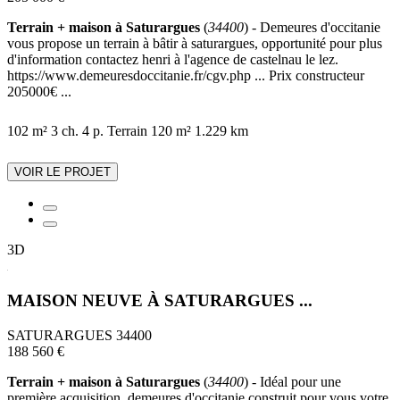
Terrain + maison à Saturargues
(
34400
) - Demeures d'occitanie
vous propose un terrain à bâtir à saturargues, opportunité pour plus
d'information contactez henri à l'agence de castelnau le lez.
https://www.demeuresdoccitanie.fr/cgv.php ... Prix constructeur
205000€ ...
102 m²
3 ch.
4 p.
Terrain 120 m²
1.229 km
VOIR LE PROJET
3D
MAISON NEUVE À SATURARGUES ...
SATURARGUES 34400
188 560 €
Terrain + maison à Saturargues
(
34400
) - Idéal pour une
première acquisition, demeures d'occitanie construit pour vous votre