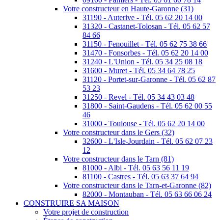
Votre constructeur en Haute-Garonne (31)
31190 - Auterive - Tél. 05 62 20 14 00
31320 - Castanet-Tolosan - Tél. 05 62 57
84 66
31150 - Fenouillet - Tél. 05 62 75 38 66
31470 - Fonsorbes - Tél. 05 62 20 14 00
31240 - L'Union - Tél. 05 34 25 08 18
31600 - Muret - Tél. 05 34 64 78 25
31120 - Portet-sur-Garonne - Tél. 05 62 87
53 23
31250 - Revel - Tél. 05 34 43 03 48
31800 - Saint-Gaudens - Tél. 05 62 00 55
46
31000 - Toulouse - Tél. 05 62 20 14 00
Votre constructeur dans le Gers (32)
32600 - L'Isle-Jourdain - Tél. 05 62 07 23
12
Votre constructeur dans le Tarn (81)
81000 - Albi - Tél. 05 63 56 11 19
81100 - Castres - Tél. 05 63 37 64 94
Votre constructeur dans le Tarn-et-Garonne (82)
82000 - Montauban - Tél. 05 63 66 06 24
CONSTRUIRE SA MAISON
Votre projet de construction