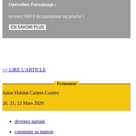
Opération Parrainage :
recevez 600 € en parrainant un proche !
EN SAVOIR PLUS
Article construire sa maison :
Quand recourir au Prêt Relais ?
>> LIRE L'ARTICLE
Événement
Salon Habitat Castres Castres
20, 21, 22 Mars 2026
devenez parrain
construire sa maison