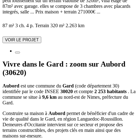
petit lotissement sur un terrain viabilisé de 320m², villa étage de
87m² avec garage. elles se compose de 3 chambres avec placards
integrés, salle ... Prix maison + terrain 271000€ ...
87 m²
3 ch.
4 p.
Terrain 320 m²
2.263 km
VOIR LE PROJET
Vivre dans le Gard : zoom sur Aubord
(30620)
Aubord
est une commune du
Gard
(code département 30)
identifiée par le code INSEE
30020
et compte
2 253 habitants
. La
commune se situe à
9,6 km
au nord-est de Nimes, préfecture du
Gard.
Construire sa maison à
Aubord
permet de bénéficier d'un cadre de
vie de qualité dans le Gard, en région Languedoc-Roussillon.
Demeures d'Occitanie intervient sur ce secteur et propose des
terrains constructibles, des projets clés en main ainsi que des
maisons sur-mesure.