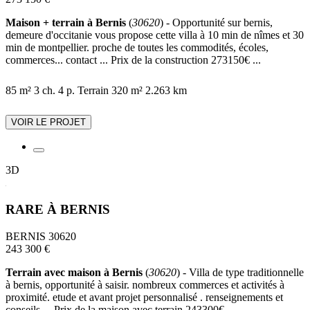
Maison + terrain à Bernis
(
30620
) - Opportunité sur bernis,
demeure d'occitanie vous propose cette villa à 10 min de nîmes et 30
min de montpellier. proche de toutes les commodités, écoles,
commerces... contact ... Prix de la construction 273150€ ...
85 m²
3 ch.
4 p.
Terrain 320 m²
2.263 km
VOIR LE PROJET
3D
RARE À BERNIS
BERNIS 30620
243 300 €
Terrain avec maison à Bernis
(
30620
) - Villa de type traditionnelle
à bernis, opportunité à saisir. nombreux commerces et activités à
proximité. etude et avant projet personnalisé . renseignements et
conseils ... Prix de la maison avec terrain 243300€ ...