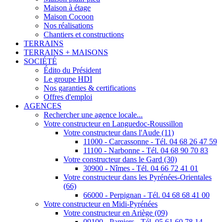
Maison à étage
Maison Cocoon
Nos réalisations
Chantiers et constructions
TERRAINS
TERRAINS + MAISONS
SOCIÉTÉ
Édito du Président
Le groupe HDI
Nos garanties & certifications
Offres d'emploi
AGENCES
Rechercher une agence locale...
Votre constructeur en Languedoc-Roussillon
Votre constructeur dans l'Aude (11)
11000 - Carcassonne - Tél. 04 68 26 47 59
11100 - Narbonne - Tél. 04 68 90 70 83
Votre constructeur dans le Gard (30)
30900 - Nîmes - Tél. 04 66 72 41 01
Votre constructeur dans les Pyrénées-Orientales
(66)
66000 - Perpignan - Tél. 04 68 68 41 00
Votre constructeur en Midi-Pyrénées
Votre constructeur en Ariège (09)
09100 - Pamiers - Tél. 05 61 60 78 14