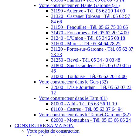
Votre constructeur en Haute-Garonne (31)
31190 - Auterive - Tél. 05 62 20 14 00
31320 - Castanet-Tolosan - Tél. 05 62 57
84 66
31150 - Fenouillet - Tél. 05 62 75 38 66
31470 - Fonsorbes - Tél. 05 62 20 14 00
31240 - L'Union - Tél. 05 34 25 08 18
31600 - Muret - Tél. 05 34 64 78 25
31120 - Portet-sur-Garonne - Tél. 05 62 87
53 23
31250 - Revel - Tél. 05 34 43 03 48
31800 - Saint-Gaudens - Tél. 05 62 00 55
46
31000 - Toulouse - Tél. 05 62 20 14 00
Votre constructeur dans le Gers (32)
32600 - L'Isle-Jourdain - Tél. 05 62 07 23
12
Votre constructeur dans le Tarn (81)
81000 - Albi - Tél. 05 63 56 11 19
81100 - Castres - Tél. 05 63 37 64 94
Votre constructeur dans le Tarn-et-Garonne (82)
82000 - Montauban - Tél. 05 63 66 06 24
CONSTRUIRE SA MAISON
Votre projet de construction