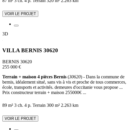
87 m²
3 ch.
4 p.
Terrain 320 m²
2.263 km
VOIR LE PROJET
3D
VILLA BERNIS 30620
BERNIS 30620
255 000 €
Terrain + maison 4 pièces Bernis
(
30620
) - Dans la commune de
bernis, idéalement situé, sans vis à vis et proche de tous commerces,
école, transports et activités. demeures d'occitanie vous propose ...
Prix constructeur terrain + maison 255000€ ...
89 m²
3 ch.
4 p.
Terrain 300 m²
2.263 km
VOIR LE PROJET