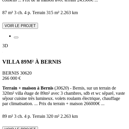
87 m²
3 ch.
4 p.
Terrain 315 m²
2.263 km
VOIR LE PROJET
3D
VILLA 89M² À BERNIS
BERNIS 30620
266 000 €
Terrain + maison à Bernis
(
30620
) - Bernis, sur un terrain de
320m² villa étage de 89m² avec 3 chambres, sdb et wc séparé, vaste
séjour cuisine très lumineux. volets roulants électrique, chauffage
par climatisation. ... Prix du terrain + maison 266000€ ...
89 m²
3 ch.
4 p.
Terrain 320 m²
2.263 km