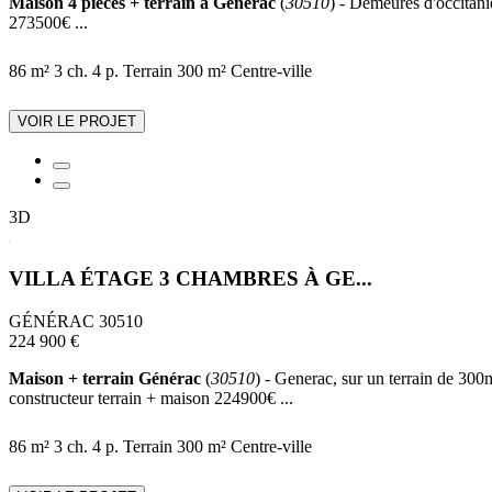
Maison 4 pièces + terrain à Générac
(
30510
) - Demeures d'occitani
273500€ ...
86 m²
3 ch.
4 p.
Terrain 300 m²
Centre-ville
VOIR LE PROJET
3D
VILLA ÉTAGE 3 CHAMBRES À GE...
GÉNÉRAC 30510
224 900 €
Maison + terrain Générac
(
30510
) - Generac, sur un terrain de 300
constructeur terrain + maison 224900€ ...
86 m²
3 ch.
4 p.
Terrain 300 m²
Centre-ville