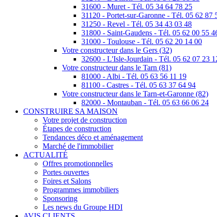
31600 - Muret - Tél. 05 34 64 78 25
31120 - Portet-sur-Garonne - Tél. 05 62 87 
31250 - Revel - Tél. 05 34 43 03 48
31800 - Saint-Gaudens - Tél. 05 62 00 55 4
31000 - Toulouse - Tél. 05 62 20 14 00
Votre constructeur dans le Gers (32)
32600 - L'Isle-Jourdain - Tél. 05 62 07 23 1
Votre constructeur dans le Tarn (81)
81000 - Albi - Tél. 05 63 56 11 19
81100 - Castres - Tél. 05 63 37 64 94
Votre constructeur dans le Tarn-et-Garonne (82)
82000 - Montauban - Tél. 05 63 66 06 24
CONSTRUIRE SA MAISON
Votre projet de construction
Étapes de construction
Tendances déco et aménagement
Marché de l'immobilier
ACTUALITÉ
Offres promotionnelles
Portes ouvertes
Foires et Salons
Programmes immobiliers
Sponsoring
Les news du Groupe HDI
AVIS CLIENTS