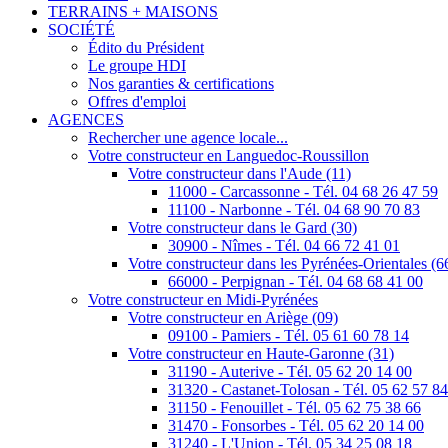
TERRAINS + MAISONS
SOCIÉTÉ
Édito du Président
Le groupe HDI
Nos garanties & certifications
Offres d'emploi
AGENCES
Rechercher une agence locale...
Votre constructeur en Languedoc-Roussillon
Votre constructeur dans l'Aude (11)
11000 - Carcassonne - Tél. 04 68 26 47 59
11100 - Narbonne - Tél. 04 68 90 70 83
Votre constructeur dans le Gard (30)
30900 - Nîmes - Tél. 04 66 72 41 01
Votre constructeur dans les Pyrénées-Orientales (6
66000 - Perpignan - Tél. 04 68 68 41 00
Votre constructeur en Midi-Pyrénées
Votre constructeur en Ariège (09)
09100 - Pamiers - Tél. 05 61 60 78 14
Votre constructeur en Haute-Garonne (31)
31190 - Auterive - Tél. 05 62 20 14 00
31320 - Castanet-Tolosan - Tél. 05 62 57 8
31150 - Fenouillet - Tél. 05 62 75 38 66
31470 - Fonsorbes - Tél. 05 62 20 14 00
31240 - L'Union - Tél. 05 34 25 08 18