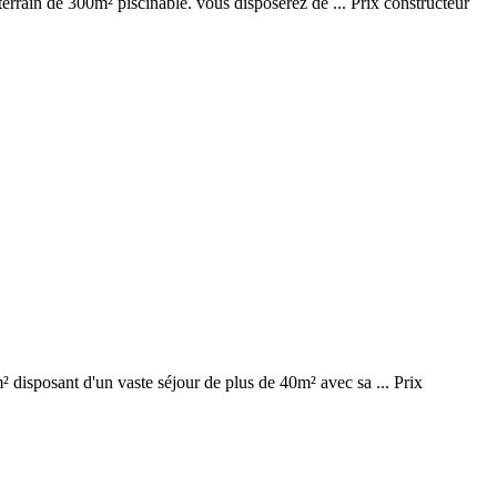
errain de 300m² piscinable. vous disposerez de ... Prix constructeur
² disposant d'un vaste séjour de plus de 40m² avec sa ... Prix