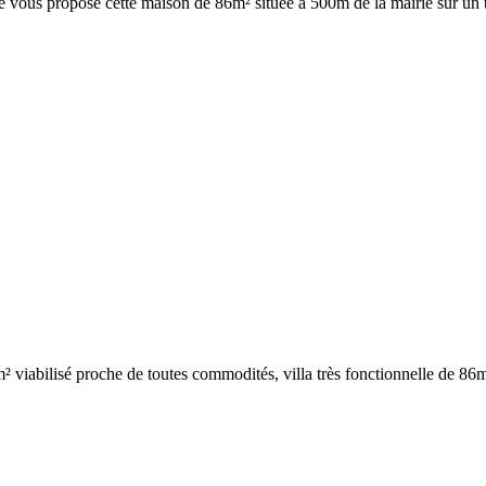
e vous propose cette maison de 86m² située à 500m de la mairie sur un t
m² viabilisé proche de toutes commodités, villa très fonctionnelle de 86m