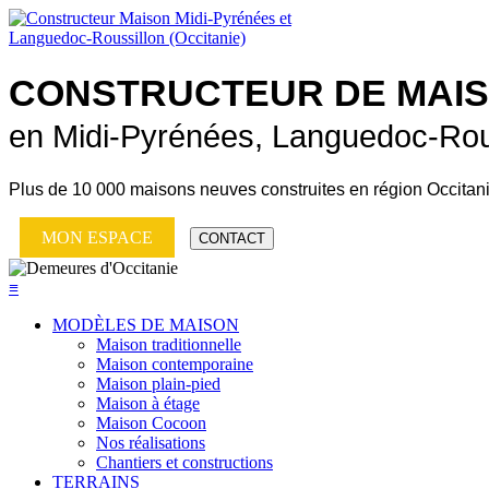
CONSTRUCTEUR DE
MAI
en Midi-Pyrénées, Languedoc-Rou
Plus de
10 000 maisons neuves
construites en région Occitan
MON ESPACE
CONTACT
≡
MODÈLES DE MAISON
Maison traditionnelle
Maison contemporaine
Maison plain-pied
Maison à étage
Maison Cocoon
Nos réalisations
Chantiers et constructions
TERRAINS