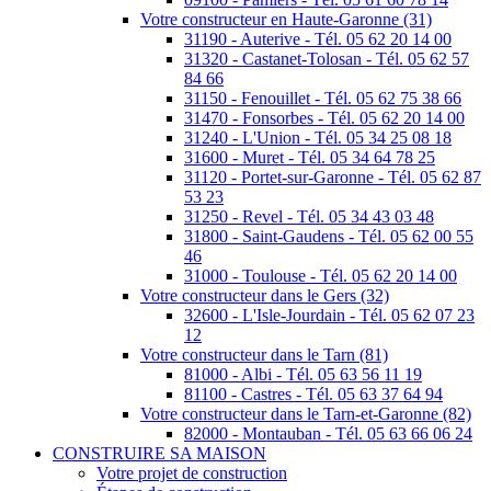
Votre constructeur en Haute-Garonne (31)
31190 - Auterive - Tél. 05 62 20 14 00
31320 - Castanet-Tolosan - Tél. 05 62 57
84 66
31150 - Fenouillet - Tél. 05 62 75 38 66
31470 - Fonsorbes - Tél. 05 62 20 14 00
31240 - L'Union - Tél. 05 34 25 08 18
31600 - Muret - Tél. 05 34 64 78 25
31120 - Portet-sur-Garonne - Tél. 05 62 87
53 23
31250 - Revel - Tél. 05 34 43 03 48
31800 - Saint-Gaudens - Tél. 05 62 00 55
46
31000 - Toulouse - Tél. 05 62 20 14 00
Votre constructeur dans le Gers (32)
32600 - L'Isle-Jourdain - Tél. 05 62 07 23
12
Votre constructeur dans le Tarn (81)
81000 - Albi - Tél. 05 63 56 11 19
81100 - Castres - Tél. 05 63 37 64 94
Votre constructeur dans le Tarn-et-Garonne (82)
82000 - Montauban - Tél. 05 63 66 06 24
CONSTRUIRE SA MAISON
Votre projet de construction