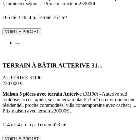
l, lumineux séjour ... Prix constructeur 239000€ ...
105 m²
3 ch.
4 p.
Terrain 767 m²
VOIR LE PROJET
TERRAIN À BÂTIR AUTERIVE 31...
AUTERIVE 31190
230 000 €
Maison 5 pièces avec terrain Auterive
(
31190
) - Auterive sud
toulouse, accès rapide, sur un terrain plat 653 m² en environnement
résidentiel, proche commodités, villa contemporaine avec cachet ; ...
Prix maison avec terrain 230000€ ...
114 m²
4 ch.
5 p.
Terrain 653 m²
VOIR LE PROJET