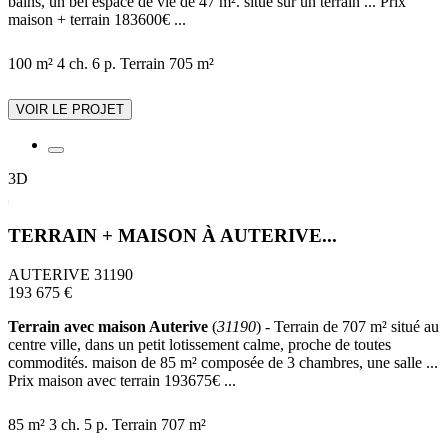
bains, un bel espace de vie de 47 m². situé sur un terrain ... Prix
maison + terrain 183600€ ...
100 m²
4 ch.
6 p.
Terrain 705 m²
VOIR LE PROJET
3D
TERRAIN + MAISON À AUTERIVE...
AUTERIVE 31190
193 675 €
Terrain avec maison Auterive
(
31190
) - Terrain de 707 m² situé au
centre ville, dans un petit lotissement calme, proche de toutes
commodités. maison de 85 m² composée de 3 chambres, une salle ...
Prix maison avec terrain 193675€ ...
85 m²
3 ch.
5 p.
Terrain 707 m²