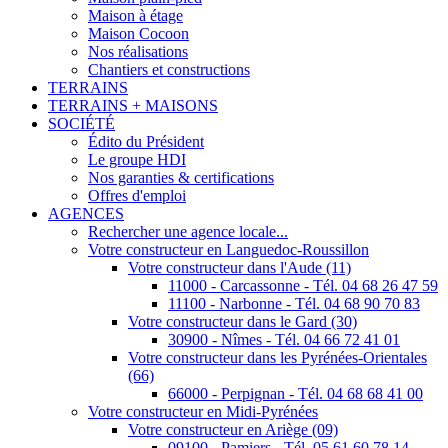
Maison à étage
Maison Cocoon
Nos réalisations
Chantiers et constructions
TERRAINS
TERRAINS + MAISONS
SOCIÉTÉ
Édito du Président
Le groupe HDI
Nos garanties & certifications
Offres d'emploi
AGENCES
Rechercher une agence locale...
Votre constructeur en Languedoc-Roussillon
Votre constructeur dans l'Aude (11)
11000 - Carcassonne - Tél. 04 68 26 47 59
11100 - Narbonne - Tél. 04 68 90 70 83
Votre constructeur dans le Gard (30)
30900 - Nîmes - Tél. 04 66 72 41 01
Votre constructeur dans les Pyrénées-Orientales
(66)
66000 - Perpignan - Tél. 04 68 68 41 00
Votre constructeur en Midi-Pyrénées
Votre constructeur en Ariège (09)
09100 - Pamiers - Tél. 05 61 60 78 14