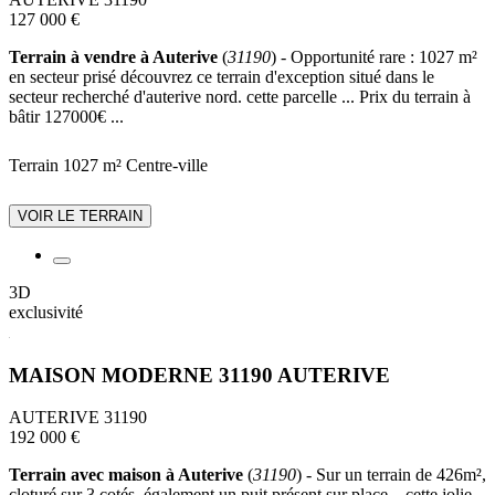
127 000 €
Terrain à vendre à Auterive
(
31190
) - Opportunité rare : 1027 m²
en secteur prisé découvrez ce terrain d'exception situé dans le
secteur recherché d'auterive nord. cette parcelle ... Prix du terrain à
bâtir 127000€ ...
Terrain 1027 m²
Centre-ville
VOIR LE TERRAIN
3D
exclusivité
MAISON MODERNE 31190 AUTERIVE
AUTERIVE 31190
192 000 €
Terrain avec maison à Auterive
(
31190
) - Sur un terrain de 426m²,
cloturé sur 3 cotés, également un puit présent sur place....cette jolie