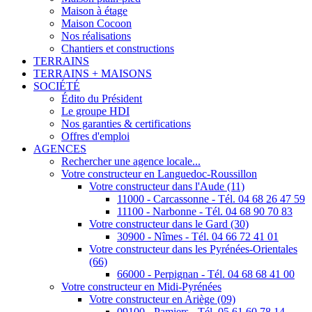
Maison à étage
Maison Cocoon
Nos réalisations
Chantiers et constructions
TERRAINS
TERRAINS + MAISONS
SOCIÉTÉ
Édito du Président
Le groupe HDI
Nos garanties & certifications
Offres d'emploi
AGENCES
Rechercher une agence locale...
Votre constructeur en Languedoc-Roussillon
Votre constructeur dans l'Aude (11)
11000 - Carcassonne - Tél. 04 68 26 47 59
11100 - Narbonne - Tél. 04 68 90 70 83
Votre constructeur dans le Gard (30)
30900 - Nîmes - Tél. 04 66 72 41 01
Votre constructeur dans les Pyrénées-Orientales
(66)
66000 - Perpignan - Tél. 04 68 68 41 00
Votre constructeur en Midi-Pyrénées
Votre constructeur en Ariège (09)
09100 - Pamiers - Tél. 05 61 60 78 14