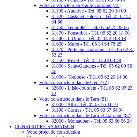
Votre constructeur en Haute-Garonne (31)
31190 - Auterive - Tél. 05 62 20 14 00
31320 - Castanet-Tolosan - Tél. 05 62 57
84 66
31150 - Fenouillet - Tél. 05 62 75 38 66
31470 - Fonsorbes - Tél. 05 62 20 14 00
31240 - L'Union - Tél. 05 34 25 08 18
31600 - Muret - Tél. 05 34 64 78 25
31120 - Portet-sur-Garonne - Tél. 05 62 87
53 23
31250 - Revel - Tél. 05 34 43 03 48
31800 - Saint-Gaudens - Tél. 05 62 00 55
46
31000 - Toulouse - Tél. 05 62 20 14 00
Votre constructeur dans le Gers (32)
32600 - L'Isle-Jourdain - Tél. 05 62 07 23
12
Votre constructeur dans le Tarn (81)
81000 - Albi - Tél. 05 63 56 11 19
81100 - Castres - Tél. 05 63 37 64 94
Votre constructeur dans le Tarn-et-Garonne (82)
82000 - Montauban - Tél. 05 63 66 06 24
CONSTRUIRE SA MAISON
Votre projet de construction