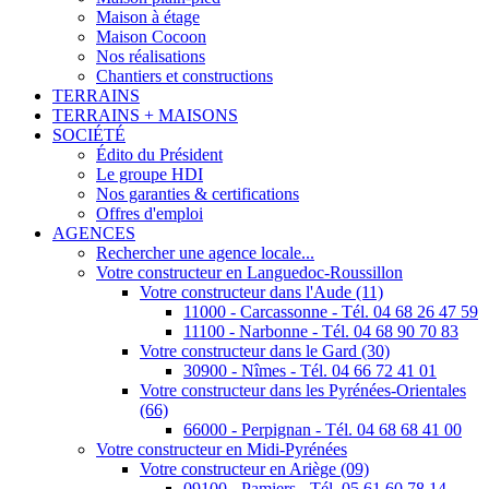
Maison à étage
Maison Cocoon
Nos réalisations
Chantiers et constructions
TERRAINS
TERRAINS + MAISONS
SOCIÉTÉ
Édito du Président
Le groupe HDI
Nos garanties & certifications
Offres d'emploi
AGENCES
Rechercher une agence locale...
Votre constructeur en Languedoc-Roussillon
Votre constructeur dans l'Aude (11)
11000 - Carcassonne - Tél. 04 68 26 47 59
11100 - Narbonne - Tél. 04 68 90 70 83
Votre constructeur dans le Gard (30)
30900 - Nîmes - Tél. 04 66 72 41 01
Votre constructeur dans les Pyrénées-Orientales
(66)
66000 - Perpignan - Tél. 04 68 68 41 00
Votre constructeur en Midi-Pyrénées
Votre constructeur en Ariège (09)
09100 - Pamiers - Tél. 05 61 60 78 14