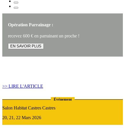
Opération Parrainage :
recevez 600 € en parrainant un proche !
EN SAVOIR PLUS
Article construire sa maison :
Quand recourir au Prêt Relais ?
>> LIRE L'ARTICLE
Événement
Salon Habitat Castres Castres
20, 21, 22 Mars 2026