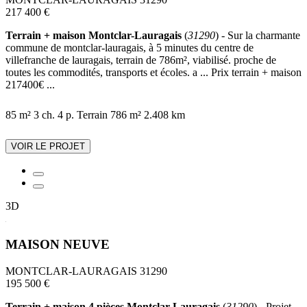
217 400 €
Terrain + maison Montclar-Lauragais
(
31290
) - Sur la charmante
commune de montclar-lauragais, à 5 minutes du centre de
villefranche de lauragais, terrain de 786m², viabilisé. proche de
toutes les commodités, transports et écoles. a ... Prix terrain + maison
217400€ ...
85 m²
3 ch.
4 p.
Terrain 786 m²
2.408 km
VOIR LE PROJET
3D
MAISON NEUVE
MONTCLAR-LAURAGAIS 31290
195 500 €
Terrain + maison 4 pièces Montclar-Lauragais
(
31290
) - Projet