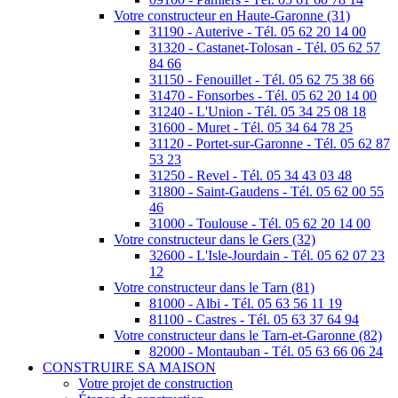
Votre constructeur en Haute-Garonne (31)
31190 - Auterive - Tél. 05 62 20 14 00
31320 - Castanet-Tolosan - Tél. 05 62 57
84 66
31150 - Fenouillet - Tél. 05 62 75 38 66
31470 - Fonsorbes - Tél. 05 62 20 14 00
31240 - L'Union - Tél. 05 34 25 08 18
31600 - Muret - Tél. 05 34 64 78 25
31120 - Portet-sur-Garonne - Tél. 05 62 87
53 23
31250 - Revel - Tél. 05 34 43 03 48
31800 - Saint-Gaudens - Tél. 05 62 00 55
46
31000 - Toulouse - Tél. 05 62 20 14 00
Votre constructeur dans le Gers (32)
32600 - L'Isle-Jourdain - Tél. 05 62 07 23
12
Votre constructeur dans le Tarn (81)
81000 - Albi - Tél. 05 63 56 11 19
81100 - Castres - Tél. 05 63 37 64 94
Votre constructeur dans le Tarn-et-Garonne (82)
82000 - Montauban - Tél. 05 63 66 06 24
CONSTRUIRE SA MAISON
Votre projet de construction