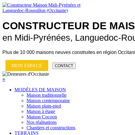
CONSTRUCTEUR DE
MAI
en Midi-Pyrénées, Languedoc-Rou
Plus de
10 000 maisons neuves
construites en région Occitan
MON ESPACE
CONTACT
≡
MODÈLES DE MAISON
Maison traditionnelle
Maison contemporaine
Maison plain-pied
Maison à étage
Maison Cocoon
Nos réalisations
Chantiers et constructions
TERRAINS