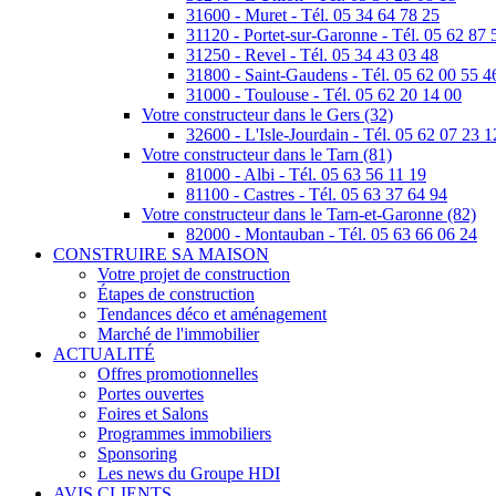
31600 - Muret - Tél. 05 34 64 78 25
31120 - Portet-sur-Garonne - Tél. 05 62 87 
31250 - Revel - Tél. 05 34 43 03 48
31800 - Saint-Gaudens - Tél. 05 62 00 55 4
31000 - Toulouse - Tél. 05 62 20 14 00
Votre constructeur dans le Gers (32)
32600 - L'Isle-Jourdain - Tél. 05 62 07 23 1
Votre constructeur dans le Tarn (81)
81000 - Albi - Tél. 05 63 56 11 19
81100 - Castres - Tél. 05 63 37 64 94
Votre constructeur dans le Tarn-et-Garonne (82)
82000 - Montauban - Tél. 05 63 66 06 24
CONSTRUIRE SA MAISON
Votre projet de construction
Étapes de construction
Tendances déco et aménagement
Marché de l'immobilier
ACTUALITÉ
Offres promotionnelles
Portes ouvertes
Foires et Salons
Programmes immobiliers
Sponsoring
Les news du Groupe HDI
AVIS CLIENTS