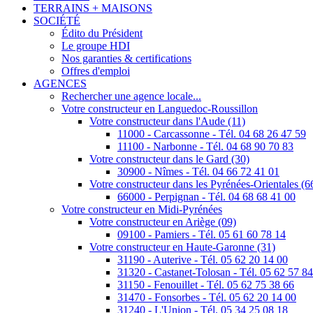
TERRAINS + MAISONS
SOCIÉTÉ
Édito du Président
Le groupe HDI
Nos garanties & certifications
Offres d'emploi
AGENCES
Rechercher une agence locale...
Votre constructeur en Languedoc-Roussillon
Votre constructeur dans l'Aude (11)
11000 - Carcassonne - Tél. 04 68 26 47 59
11100 - Narbonne - Tél. 04 68 90 70 83
Votre constructeur dans le Gard (30)
30900 - Nîmes - Tél. 04 66 72 41 01
Votre constructeur dans les Pyrénées-Orientales (6
66000 - Perpignan - Tél. 04 68 68 41 00
Votre constructeur en Midi-Pyrénées
Votre constructeur en Ariège (09)
09100 - Pamiers - Tél. 05 61 60 78 14
Votre constructeur en Haute-Garonne (31)
31190 - Auterive - Tél. 05 62 20 14 00
31320 - Castanet-Tolosan - Tél. 05 62 57 8
31150 - Fenouillet - Tél. 05 62 75 38 66
31470 - Fonsorbes - Tél. 05 62 20 14 00
31240 - L'Union - Tél. 05 34 25 08 18