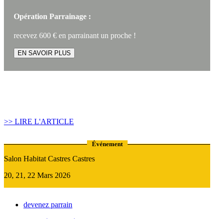
Opération Parrainage :
recevez 600 € en parrainant un proche !
EN SAVOIR PLUS
Article construire sa maison :
Quand recourir au Prêt Relais ?
>> LIRE L'ARTICLE
Événement
Salon Habitat Castres Castres
20, 21, 22 Mars 2026
devenez parrain