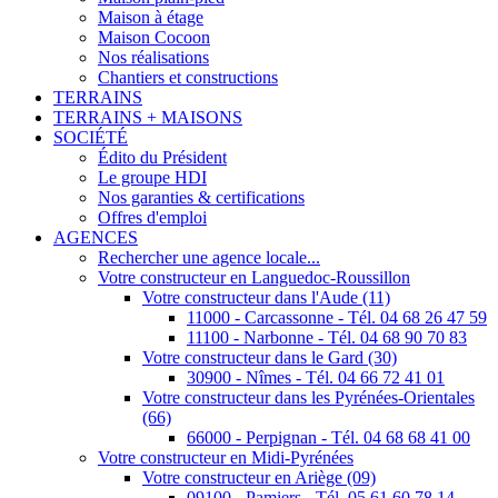
Maison à étage
Maison Cocoon
Nos réalisations
Chantiers et constructions
TERRAINS
TERRAINS + MAISONS
SOCIÉTÉ
Édito du Président
Le groupe HDI
Nos garanties & certifications
Offres d'emploi
AGENCES
Rechercher une agence locale...
Votre constructeur en Languedoc-Roussillon
Votre constructeur dans l'Aude (11)
11000 - Carcassonne - Tél. 04 68 26 47 59
11100 - Narbonne - Tél. 04 68 90 70 83
Votre constructeur dans le Gard (30)
30900 - Nîmes - Tél. 04 66 72 41 01
Votre constructeur dans les Pyrénées-Orientales
(66)
66000 - Perpignan - Tél. 04 68 68 41 00
Votre constructeur en Midi-Pyrénées
Votre constructeur en Ariège (09)
09100 - Pamiers - Tél. 05 61 60 78 14