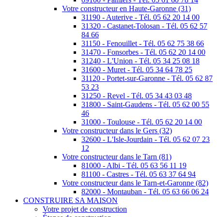
Votre constructeur en Haute-Garonne (31)
31190 - Auterive - Tél. 05 62 20 14 00
31320 - Castanet-Tolosan - Tél. 05 62 57
84 66
31150 - Fenouillet - Tél. 05 62 75 38 66
31470 - Fonsorbes - Tél. 05 62 20 14 00
31240 - L'Union - Tél. 05 34 25 08 18
31600 - Muret - Tél. 05 34 64 78 25
31120 - Portet-sur-Garonne - Tél. 05 62 87
53 23
31250 - Revel - Tél. 05 34 43 03 48
31800 - Saint-Gaudens - Tél. 05 62 00 55
46
31000 - Toulouse - Tél. 05 62 20 14 00
Votre constructeur dans le Gers (32)
32600 - L'Isle-Jourdain - Tél. 05 62 07 23
12
Votre constructeur dans le Tarn (81)
81000 - Albi - Tél. 05 63 56 11 19
81100 - Castres - Tél. 05 63 37 64 94
Votre constructeur dans le Tarn-et-Garonne (82)
82000 - Montauban - Tél. 05 63 66 06 24
CONSTRUIRE SA MAISON
Votre projet de construction