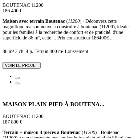
BOUTENAC 11200
186 400 €
Maison avec terrain Boutenac
(
11200
) - Découvrez cette
magnifique maison neuve à construire à boutenac (11200), idéale
pour les familles à la recherche de confort et de praticité. d'une
superficie de 86 m², cette ... Prix constructeur 186400€ ...
86 m²
3 ch.
4 p.
Terrain 400 m²
Lotissement
VOIR LE PROJET
MAISON PLAIN-PIED À BOUTENA...
BOUTENAC 11200
187 800 €
Terrain + maison 4 pièces à Boutenac
(
11200
) - Boutenac
(11200), cette charmante maison évolutive plain-pied de 85 m² sur