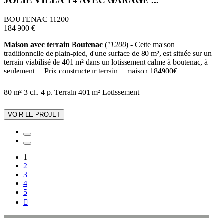
JOLIE VILLA T4 AVEC GARAGE ...
BOUTENAC 11200
184 900 €
Maison avec terrain Boutenac
(
11200
) - Cette maison
traditionnelle de plain-pied, d'une surface de 80 m², est située sur un
terrain viabilisé de 401 m² dans un lotissement calme à boutenac, à
seulement ... Prix constructeur terrain + maison 184900€ ...
80 m²
3 ch.
4 p.
Terrain 401 m²
Lotissement
VOIR LE PROJET
1
2
3
4
5
