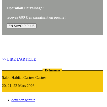
Opération Parrainage :
recevez 600 € en parrainant un proche !
EN SAVOIR PLUS
Article construire sa maison :
Quand recourir au Prêt Relais ?
>> LIRE L'ARTICLE
Événement
Salon Habitat Castres Castres
20, 21, 22 Mars 2026
devenez parrain