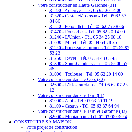
Votre constructeur en Haute-Garonne (31)
31190 - Auterive - Tél. 05 62 20 14 00
31320 - Castanet-Tolosan - Tél. 05 62 57
84 66
31150 - Fenouillet - Tél. 05 62 75 38 66
31470 - Fonsorbes - Tél. 05 62 20 14 00
31240 - L'Union - Tél. 05 34 25 08 18
31600 - Muret - Tél. 05 34 64 78 25
31120 - Portet-sur-Garonne - Tél. 05 62 87
53 23
31250 - Revel - Tél. 05 34 43 03 48
31800 - Saint-Gaudens - Tél. 05 62 00 55
46
31000 - Toulouse - Tél. 05 62 20 14 00
Votre constructeur dans le Gers (32)
32600 - L'Isle-Jourdain - Tél. 05 62 07 23
12
Votre constructeur dans le Tarn (81)
81000 - Albi - Tél. 05 63 56 11 19
81100 - Castres - Tél. 05 63 37 64 94
Votre constructeur dans le Tarn-et-Garonne (82)
82000 - Montauban - Tél. 05 63 66 06 24
CONSTRUIRE SA MAISON
Votre projet de construction