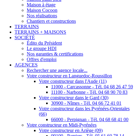
Maison à étage
Maison Cocoon
Nos réalisations
Chantiers et constructions
TERRAINS
TERRAINS + MAISONS
SOCIÉTÉ
Édito du Président
Le groupe HDI
Nos garanties & certifications
Offres d'emploi
AGENCES
Rechercher une agence locale...
Votre constructeur en Languedoc-Roussillon
Votre constructeur dans l'Aude (11)
11000 - Carcassonne - Tél. 04 68 26 47 59
11100 - Narbonne - Tél. 04 68 90 70 83
Votre constructeur dans le Gard (30)
30900 - Nîmes - Tél. 04 66 72 41 01
Votre constructeur dans les Pyrénées-Orientales
(66)
66000 - Perpignan - Tél. 04 68 68 41 00
Votre constructeur en Midi-Pyrénées
Votre constructeur en Ariège (09)
09100 - Pamiers - Tél. 05 61 60 78 14