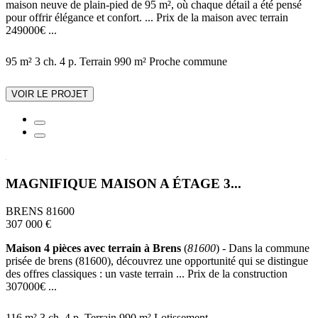
maison neuve de plain-pied de 95 m², où chaque détail a été pensé
pour offrir élégance et confort. ... Prix de la maison avec terrain
249000€ ...
95 m²
3 ch.
4 p.
Terrain 990 m²
Proche commune
VOIR LE PROJET
MAGNIFIQUE MAISON A ÉTAGE 3...
BRENS 81600
307 000 €
Maison 4 pièces avec terrain à Brens
(
81600
) - Dans la commune
prisée de brens (81600), découvrez une opportunité qui se distingue
des offres classiques : un vaste terrain ... Prix de la construction
307000€ ...
116 m²
3 ch.
4 p.
Terrain 990 m²
Lotissement