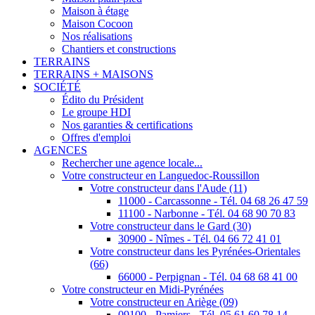
Maison à étage
Maison Cocoon
Nos réalisations
Chantiers et constructions
TERRAINS
TERRAINS + MAISONS
SOCIÉTÉ
Édito du Président
Le groupe HDI
Nos garanties & certifications
Offres d'emploi
AGENCES
Rechercher une agence locale...
Votre constructeur en Languedoc-Roussillon
Votre constructeur dans l'Aude (11)
11000 - Carcassonne - Tél. 04 68 26 47 59
11100 - Narbonne - Tél. 04 68 90 70 83
Votre constructeur dans le Gard (30)
30900 - Nîmes - Tél. 04 66 72 41 01
Votre constructeur dans les Pyrénées-Orientales
(66)
66000 - Perpignan - Tél. 04 68 68 41 00
Votre constructeur en Midi-Pyrénées
Votre constructeur en Ariège (09)
09100 - Pamiers - Tél. 05 61 60 78 14