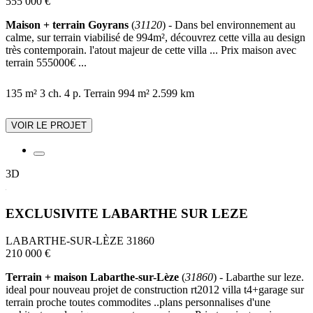
555 000 €
Maison + terrain Goyrans
(
31120
) - Dans bel environnement au
calme, sur terrain viabilisé de 994m², découvrez cette villa au design
très contemporain. l'atout majeur de cette villa ... Prix maison avec
terrain 555000€ ...
135 m²
3 ch.
4 p.
Terrain 994 m²
2.599 km
VOIR LE PROJET
3D
EXCLUSIVITE LABARTHE SUR LEZE
LABARTHE-SUR-LÈZE 31860
210 000 €
Terrain + maison Labarthe-sur-Lèze
(
31860
) - Labarthe sur leze.
ideal pour nouveau projet de construction rt2012 villa t4+garage sur
terrain proche toutes commodites ..plans personnalises d'une