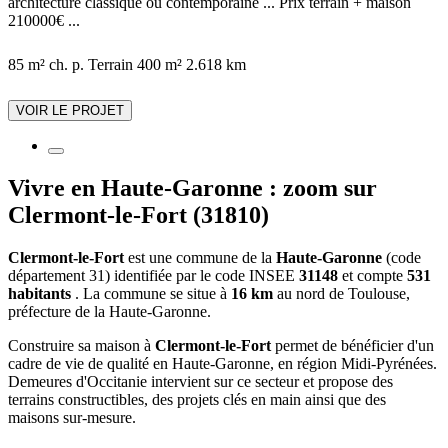
architecture classique ou contemporaine ... Prix terrain + maison
210000€ ...
85 m²
ch.
p.
Terrain 400 m²
2.618 km
VOIR LE PROJET
Vivre en Haute-Garonne : zoom sur
Clermont-le-Fort (31810)
Clermont-le-Fort
est une commune de la
Haute-Garonne
(code
département 31) identifiée par le code INSEE
31148
et compte
531
habitants
. La commune se situe à
16 km
au nord de Toulouse,
préfecture de la Haute-Garonne.
Construire sa maison à
Clermont-le-Fort
permet de bénéficier d'un
cadre de vie de qualité en Haute-Garonne, en région Midi-Pyrénées.
Demeures d'Occitanie intervient sur ce secteur et propose des
terrains constructibles, des projets clés en main ainsi que des
maisons sur-mesure.