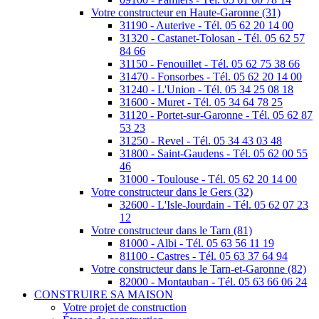
Votre constructeur en Haute-Garonne (31)
31190 - Auterive - Tél. 05 62 20 14 00
31320 - Castanet-Tolosan - Tél. 05 62 57
84 66
31150 - Fenouillet - Tél. 05 62 75 38 66
31470 - Fonsorbes - Tél. 05 62 20 14 00
31240 - L'Union - Tél. 05 34 25 08 18
31600 - Muret - Tél. 05 34 64 78 25
31120 - Portet-sur-Garonne - Tél. 05 62 87
53 23
31250 - Revel - Tél. 05 34 43 03 48
31800 - Saint-Gaudens - Tél. 05 62 00 55
46
31000 - Toulouse - Tél. 05 62 20 14 00
Votre constructeur dans le Gers (32)
32600 - L'Isle-Jourdain - Tél. 05 62 07 23
12
Votre constructeur dans le Tarn (81)
81000 - Albi - Tél. 05 63 56 11 19
81100 - Castres - Tél. 05 63 37 64 94
Votre constructeur dans le Tarn-et-Garonne (82)
82000 - Montauban - Tél. 05 63 66 06 24
CONSTRUIRE SA MAISON
Votre projet de construction