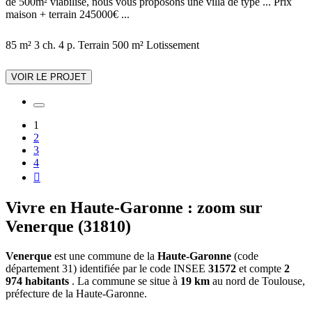
de 500m² viabilisé, nous vous proposons une villa de type ... Prix
maison + terrain 245000€ ...
85 m²
3 ch.
4 p.
Terrain 500 m²
Lotissement
VOIR LE PROJET
1
2
3
4

Vivre en Haute-Garonne : zoom sur
Venerque (31810)
Venerque
est une commune de la
Haute-Garonne
(code
département 31) identifiée par le code INSEE
31572
et compte
2
974 habitants
. La commune se situe à
19 km
au nord de Toulouse,
préfecture de la Haute-Garonne.