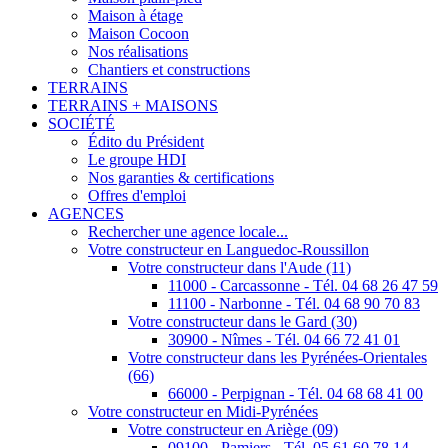
Maison à étage
Maison Cocoon
Nos réalisations
Chantiers et constructions
TERRAINS
TERRAINS + MAISONS
SOCIÉTÉ
Édito du Président
Le groupe HDI
Nos garanties & certifications
Offres d'emploi
AGENCES
Rechercher une agence locale...
Votre constructeur en Languedoc-Roussillon
Votre constructeur dans l'Aude (11)
11000 - Carcassonne - Tél. 04 68 26 47 59
11100 - Narbonne - Tél. 04 68 90 70 83
Votre constructeur dans le Gard (30)
30900 - Nîmes - Tél. 04 66 72 41 01
Votre constructeur dans les Pyrénées-Orientales
(66)
66000 - Perpignan - Tél. 04 68 68 41 00
Votre constructeur en Midi-Pyrénées
Votre constructeur en Ariège (09)
09100 - Pamiers - Tél. 05 61 60 78 14