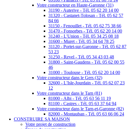
Votre constructeur en Haute-Garonne (31)
31190 - Auterive - Tél. 05 62 20 14 00
31320 - Castanet-Tolosan - Tél. 05 62 57
84 66
31150 - Fenouillet - Tél. 05 62 75 38 66
31470 - Fonsorbes - Tél. 05 62 20 14 00
31240 - L'Union - Tél. 05 34 25 08 18
31600 - Muret - Tél. 05 34 64 78 25
31120 - Portet-sur-Garonne - Tél. 05 62 87
53 23
31250 - Revel - Tél. 05 34 43 03 48
31800 - Saint-Gaudens - Tél. 05 62 00 55
46
31000 - Toulouse - Tél. 05 62 20 14 00
Votre constructeur dans le Gers (32)
32600 - L'Isle-Jourdain - Tél. 05 62 07 23
12
Votre constructeur dans le Tarn (81)
81000 - Albi - Tél. 05 63 56 11 19
81100 - Castres - Tél. 05 63 37 64 94
Votre constructeur dans le Tarn-et-Garonne (82)
82000 - Montauban - Tél. 05 63 66 06 24
CONSTRUIRE SA MAISON
Votre projet de construction