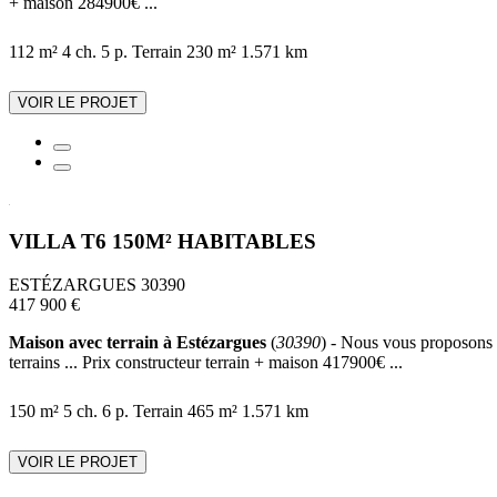
+ maison 284900€ ...
112 m²
4 ch.
5 p.
Terrain 230 m²
1.571 km
VOIR LE PROJET
VILLA T6 150M² HABITABLES
ESTÉZARGUES 30390
417 900 €
Maison avec terrain à Estézargues
(
30390
) - Nous vous proposons c
terrains ... Prix constructeur terrain + maison 417900€ ...
150 m²
5 ch.
6 p.
Terrain 465 m²
1.571 km
VOIR LE PROJET