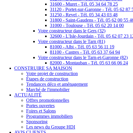
31600 - Muret - Tél. 05 34 64 78 25
31120 - Portet-sur-Garonne - Tél. 05 62 87 
31250 - Revel - Tél. 05 34 43 03 48
31800 - Saint-Gaudens - Tél. 05 62 00 55 4
31000 - Toulouse - Tél. 05 62 20 14 00
Votre constructeur dans le Gers (32)
32600 - L'Isle-Jourdain - Tél. 05 62 07 23 1
Votre constructeur dans le Tarn (81)
81000 - Albi - Tél. 05 63 56 11 19
81100 - Castres - Tél. 05 63 37 64 94
Votre constructeur dans le Tarn-et-Garonne (82)
82000 - Montauban - Tél. 05 63 66 06 24
CONSTRUIRE SA MAISON
Votre projet de construction
Étapes de construction
Tendances déco et aménagement
Marché de l'immobilier
ACTUALITÉ
Offres promotionnelles
Portes ouvertes
Foires et Salons
Programmes immobiliers
Sponsoring
Les news du Groupe HDI
AVIS CLIENTS