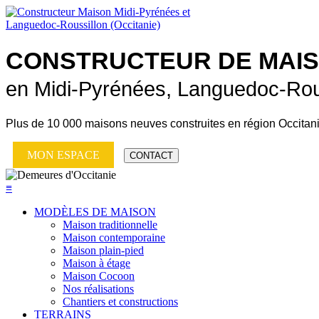
CONSTRUCTEUR DE
MAI
en Midi-Pyrénées, Languedoc-Rou
Plus de
10 000 maisons neuves
construites en région Occitan
MON ESPACE
CONTACT
≡
MODÈLES DE MAISON
Maison traditionnelle
Maison contemporaine
Maison plain-pied
Maison à étage
Maison Cocoon
Nos réalisations
Chantiers et constructions
TERRAINS