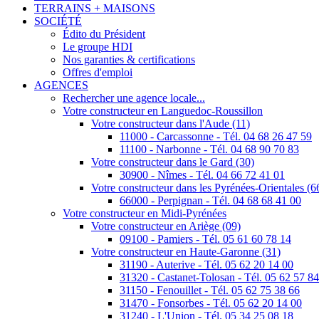
TERRAINS + MAISONS
SOCIÉTÉ
Édito du Président
Le groupe HDI
Nos garanties & certifications
Offres d'emploi
AGENCES
Rechercher une agence locale...
Votre constructeur en Languedoc-Roussillon
Votre constructeur dans l'Aude (11)
11000 - Carcassonne - Tél. 04 68 26 47 59
11100 - Narbonne - Tél. 04 68 90 70 83
Votre constructeur dans le Gard (30)
30900 - Nîmes - Tél. 04 66 72 41 01
Votre constructeur dans les Pyrénées-Orientales (6
66000 - Perpignan - Tél. 04 68 68 41 00
Votre constructeur en Midi-Pyrénées
Votre constructeur en Ariège (09)
09100 - Pamiers - Tél. 05 61 60 78 14
Votre constructeur en Haute-Garonne (31)
31190 - Auterive - Tél. 05 62 20 14 00
31320 - Castanet-Tolosan - Tél. 05 62 57 8
31150 - Fenouillet - Tél. 05 62 75 38 66
31470 - Fonsorbes - Tél. 05 62 20 14 00
31240 - L'Union - Tél. 05 34 25 08 18