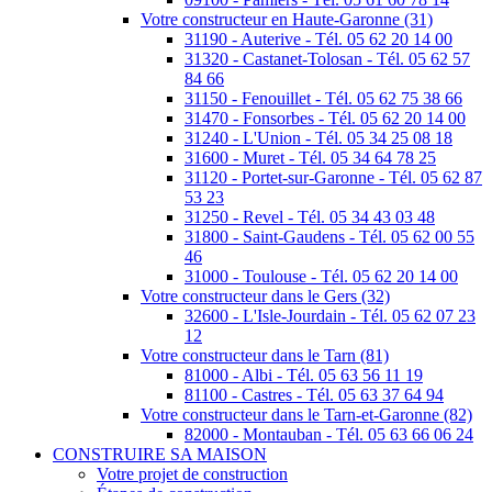
Votre constructeur en Haute-Garonne (31)
31190 - Auterive - Tél. 05 62 20 14 00
31320 - Castanet-Tolosan - Tél. 05 62 57
84 66
31150 - Fenouillet - Tél. 05 62 75 38 66
31470 - Fonsorbes - Tél. 05 62 20 14 00
31240 - L'Union - Tél. 05 34 25 08 18
31600 - Muret - Tél. 05 34 64 78 25
31120 - Portet-sur-Garonne - Tél. 05 62 87
53 23
31250 - Revel - Tél. 05 34 43 03 48
31800 - Saint-Gaudens - Tél. 05 62 00 55
46
31000 - Toulouse - Tél. 05 62 20 14 00
Votre constructeur dans le Gers (32)
32600 - L'Isle-Jourdain - Tél. 05 62 07 23
12
Votre constructeur dans le Tarn (81)
81000 - Albi - Tél. 05 63 56 11 19
81100 - Castres - Tél. 05 63 37 64 94
Votre constructeur dans le Tarn-et-Garonne (82)
82000 - Montauban - Tél. 05 63 66 06 24
CONSTRUIRE SA MAISON
Votre projet de construction