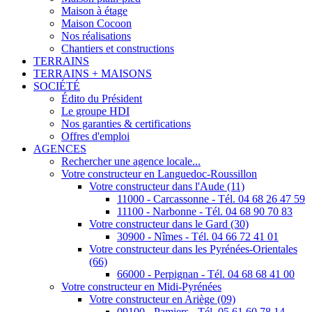
Maison à étage
Maison Cocoon
Nos réalisations
Chantiers et constructions
TERRAINS
TERRAINS + MAISONS
SOCIÉTÉ
Édito du Président
Le groupe HDI
Nos garanties & certifications
Offres d'emploi
AGENCES
Rechercher une agence locale...
Votre constructeur en Languedoc-Roussillon
Votre constructeur dans l'Aude (11)
11000 - Carcassonne - Tél. 04 68 26 47 59
11100 - Narbonne - Tél. 04 68 90 70 83
Votre constructeur dans le Gard (30)
30900 - Nîmes - Tél. 04 66 72 41 01
Votre constructeur dans les Pyrénées-Orientales
(66)
66000 - Perpignan - Tél. 04 68 68 41 00
Votre constructeur en Midi-Pyrénées
Votre constructeur en Ariège (09)
09100 - Pamiers - Tél. 05 61 60 78 14