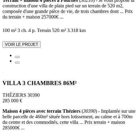
Terrain + maison 4 pièces à Fournès
(
30210
) - Je vous propose la
construction d'une villa de plain pied sur un terrain de 520 m2,
composée d'une grande pièce de vie, de trois chambres dont ... Prix
du terrain + maison 257000€ ...
100 m²
3 ch.
4 p.
Terrain 520 m²
3.318 km
VOIR LE PROJET
VILLA 3 CHAMBRES 86M²
THÉZIERS 30390
285 000 €
Maison 4 pièces avec terrain Théziers
(
30390
) - Implantée sur une
belle parcelle de 460m² située hors lotissement, au calme et à 700m
du centre et des commodités, cette villa ... Prix terrain + maison
285000€ ...