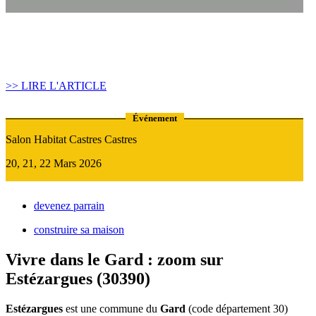
Article construire sa maison :
Quand recourir au Prêt Relais ?
>> LIRE L'ARTICLE
Événement
Salon Habitat Castres Castres
20, 21, 22 Mars 2026
devenez parrain
construire sa maison
Vivre dans le Gard : zoom sur
Estézargues (30390)
Estézargues
est une commune du
Gard
(code département 30)