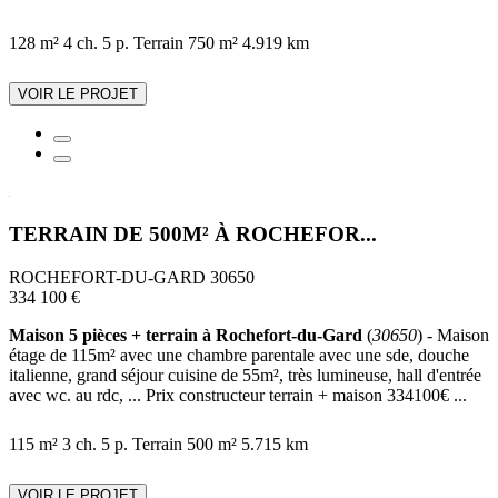
128 m²
4 ch.
5 p.
Terrain 750 m²
4.919 km
VOIR LE PROJET
TERRAIN DE 500M² À ROCHEFOR...
ROCHEFORT-DU-GARD 30650
334 100 €
Maison 5 pièces + terrain à Rochefort-du-Gard
(
30650
) - Maison
étage de 115m² avec une chambre parentale avec une sde, douche
italienne, grand séjour cuisine de 55m², très lumineuse, hall d'entrée
avec wc. au rdc, ... Prix constructeur terrain + maison 334100€ ...
115 m²
3 ch.
5 p.
Terrain 500 m²
5.715 km
VOIR LE PROJET