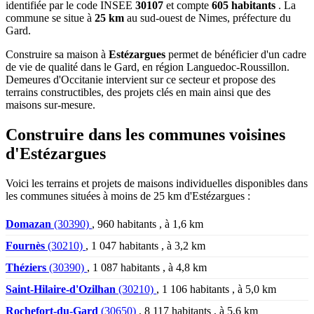
identifiée par le code INSEE
30107
et compte
605 habitants
. La
commune se situe à
25 km
au sud-ouest de Nimes, préfecture du
Gard.
Construire sa maison à
Estézargues
permet de bénéficier d'un cadre
de vie de qualité dans le Gard, en région Languedoc-Roussillon.
Demeures d'Occitanie intervient sur ce secteur et propose des
terrains constructibles, des projets clés en main ainsi que des
maisons sur-mesure.
Construire dans les communes voisines
d'Estézargues
Voici les terrains et projets de maisons individuelles disponibles dans
les communes situées à moins de 25 km d'Estézargues :
Domazan
(30390)
, 960 habitants , à 1,6 km
Fournès
(30210)
, 1 047 habitants , à 3,2 km
Théziers
(30390)
, 1 087 habitants , à 4,8 km
Saint-Hilaire-d'Ozilhan
(30210)
, 1 106 habitants , à 5,0 km
Rochefort-du-Gard
(30650)
, 8 117 habitants , à 5,6 km