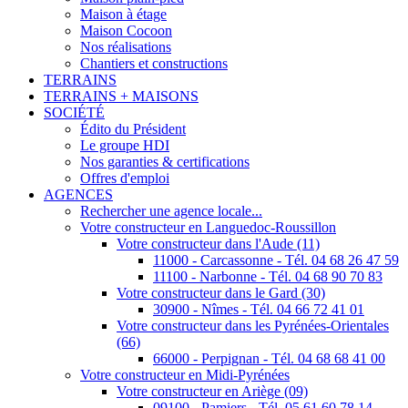
Maison à étage
Maison Cocoon
Nos réalisations
Chantiers et constructions
TERRAINS
TERRAINS + MAISONS
SOCIÉTÉ
Édito du Président
Le groupe HDI
Nos garanties & certifications
Offres d'emploi
AGENCES
Rechercher une agence locale...
Votre constructeur en Languedoc-Roussillon
Votre constructeur dans l'Aude (11)
11000 - Carcassonne - Tél. 04 68 26 47 59
11100 - Narbonne - Tél. 04 68 90 70 83
Votre constructeur dans le Gard (30)
30900 - Nîmes - Tél. 04 66 72 41 01
Votre constructeur dans les Pyrénées-Orientales
(66)
66000 - Perpignan - Tél. 04 68 68 41 00
Votre constructeur en Midi-Pyrénées
Votre constructeur en Ariège (09)
09100 - Pamiers - Tél. 05 61 60 78 14