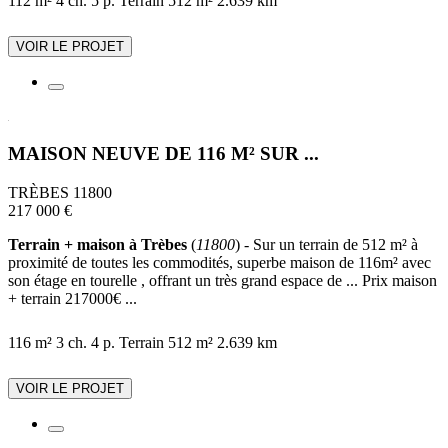
112 m²
4 ch.
5 p.
Terrain 512 m²
2.639 km
VOIR LE PROJET
MAISON NEUVE DE 116 M² SUR ...
TRÈBES 11800
217 000 €
Terrain + maison à Trèbes
(
11800
) - Sur un terrain de 512 m² à
proximité de toutes les commodités, superbe maison de 116m² avec
son étage en tourelle , offrant un très grand espace de ... Prix maison
+ terrain 217000€ ...
116 m²
3 ch.
4 p.
Terrain 512 m²
2.639 km
VOIR LE PROJET