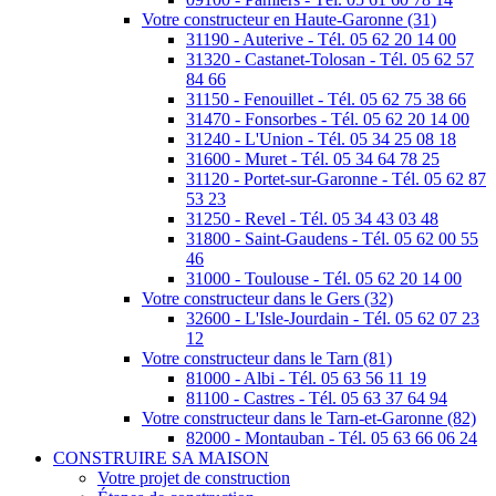
Votre constructeur en Haute-Garonne (31)
31190 - Auterive - Tél. 05 62 20 14 00
31320 - Castanet-Tolosan - Tél. 05 62 57
84 66
31150 - Fenouillet - Tél. 05 62 75 38 66
31470 - Fonsorbes - Tél. 05 62 20 14 00
31240 - L'Union - Tél. 05 34 25 08 18
31600 - Muret - Tél. 05 34 64 78 25
31120 - Portet-sur-Garonne - Tél. 05 62 87
53 23
31250 - Revel - Tél. 05 34 43 03 48
31800 - Saint-Gaudens - Tél. 05 62 00 55
46
31000 - Toulouse - Tél. 05 62 20 14 00
Votre constructeur dans le Gers (32)
32600 - L'Isle-Jourdain - Tél. 05 62 07 23
12
Votre constructeur dans le Tarn (81)
81000 - Albi - Tél. 05 63 56 11 19
81100 - Castres - Tél. 05 63 37 64 94
Votre constructeur dans le Tarn-et-Garonne (82)
82000 - Montauban - Tél. 05 63 66 06 24
CONSTRUIRE SA MAISON
Votre projet de construction