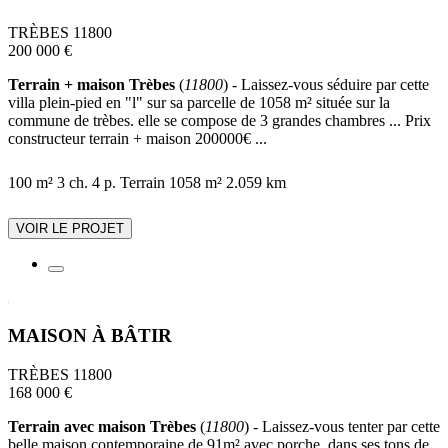
TRÈBES 11800
200 000 €
Terrain + maison Trèbes
(
11800
) - Laissez-vous séduire par cette
villa plein-pied en "l" sur sa parcelle de 1058 m² située sur la
commune de trèbes. elle se compose de 3 grandes chambres ... Prix
constructeur terrain + maison 200000€ ...
100 m²
3 ch.
4 p.
Terrain 1058 m²
2.059 km
VOIR LE PROJET
MAISON À BÂTIR
TRÈBES 11800
168 000 €
Terrain avec maison Trèbes
(
11800
) - Laissez-vous tenter par cette
belle maison contemporaine de 91m² avec porche, dans ses tons de