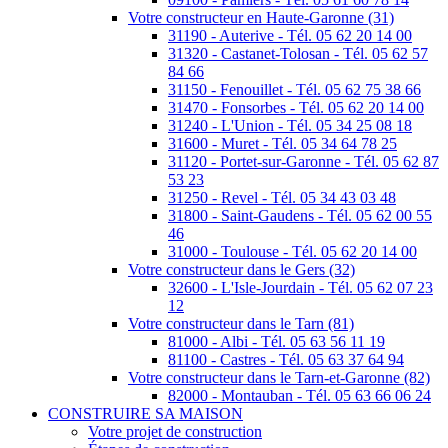
Votre constructeur en Haute-Garonne (31)
31190 - Auterive - Tél. 05 62 20 14 00
31320 - Castanet-Tolosan - Tél. 05 62 57
84 66
31150 - Fenouillet - Tél. 05 62 75 38 66
31470 - Fonsorbes - Tél. 05 62 20 14 00
31240 - L'Union - Tél. 05 34 25 08 18
31600 - Muret - Tél. 05 34 64 78 25
31120 - Portet-sur-Garonne - Tél. 05 62 87
53 23
31250 - Revel - Tél. 05 34 43 03 48
31800 - Saint-Gaudens - Tél. 05 62 00 55
46
31000 - Toulouse - Tél. 05 62 20 14 00
Votre constructeur dans le Gers (32)
32600 - L'Isle-Jourdain - Tél. 05 62 07 23
12
Votre constructeur dans le Tarn (81)
81000 - Albi - Tél. 05 63 56 11 19
81100 - Castres - Tél. 05 63 37 64 94
Votre constructeur dans le Tarn-et-Garonne (82)
82000 - Montauban - Tél. 05 63 66 06 24
CONSTRUIRE SA MAISON
Votre projet de construction