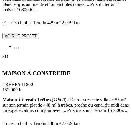
blanc et gris anthracite et toit en tuiles noires ... Prix du terrain +
maison 168000€ ...
91 m²
3 ch.
4 p.
Terrain 429 m²
2.059 km
VOIR LE PROJET
3D
MAISON À CONSTRUIRE
TRÈBES 11800
157 000 €
Maison + terrain Trèbes
(
11800
) - Retrouvez cette villa de 85 m²
sur son terrain plat de 448 m² à trèbes, proche du canal du midi dans
un espace calme. coin jour avec ... Prix maison + terrain 157000€ ...
85 m²
3 ch.
4 p.
Terrain 448 m²
2.059 km