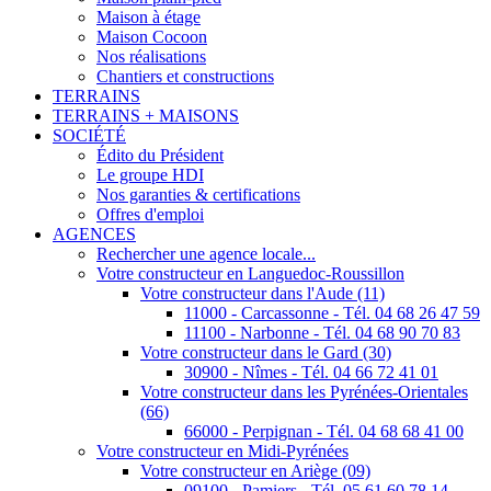
Maison à étage
Maison Cocoon
Nos réalisations
Chantiers et constructions
TERRAINS
TERRAINS + MAISONS
SOCIÉTÉ
Édito du Président
Le groupe HDI
Nos garanties & certifications
Offres d'emploi
AGENCES
Rechercher une agence locale...
Votre constructeur en Languedoc-Roussillon
Votre constructeur dans l'Aude (11)
11000 - Carcassonne - Tél. 04 68 26 47 59
11100 - Narbonne - Tél. 04 68 90 70 83
Votre constructeur dans le Gard (30)
30900 - Nîmes - Tél. 04 66 72 41 01
Votre constructeur dans les Pyrénées-Orientales
(66)
66000 - Perpignan - Tél. 04 68 68 41 00
Votre constructeur en Midi-Pyrénées
Votre constructeur en Ariège (09)
09100 - Pamiers - Tél. 05 61 60 78 14