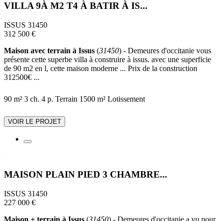
VILLA 9À M2 T4 À BATIR À IS...
ISSUS 31450
312 500 €
Maison avec terrain à Issus
(
31450
) - Demeures d'occitanie vous
présente cette superbe villa à construire à issus. avec une superficie
de 90 m2 en l, cette maison moderne ... Prix de la construction
312500€ ...
90 m²
3 ch.
4 p.
Terrain 1500 m²
Lotissement
VOIR LE PROJET
MAISON PLAIN PIED 3 CHAMBRE...
ISSUS 31450
227 000 €
Maison + terrain à Issus
(
31450
) - Demeures d'occitanie a vu pour