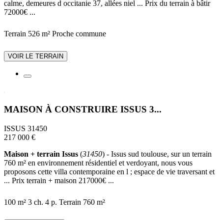
calme, demeures d occitanie 37, allées niel ... Prix du terrain à bâtir
72000€ ...
Terrain 526 m²
Proche commune
VOIR LE TERRAIN
MAISON À CONSTRUIRE ISSUS 3...
ISSUS 31450
217 000 €
Maison + terrain Issus
(
31450
) - Issus sud toulouse, sur un terrain
760 m² en environnement résidentiel et verdoyant, nous vous
proposons cette villa contemporaine en l ; espace de vie traversant et
... Prix terrain + maison 217000€ ...
100 m²
3 ch.
4 p.
Terrain 760 m²