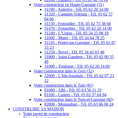
Votre constructeur en Haute-Garonne (31)
31190 - Auterive - Tél. 05 62 20 14 00
31320 - Castanet-Tolosan - Tél. 05 62 57
84 66
31150 - Fenouillet - Tél. 05 62 75 38 66
31470 - Fonsorbes - Tél. 05 62 20 14 00
31240 - L'Union - Tél. 05 34 25 08 18
31600 - Muret - Tél. 05 34 64 78 25
31120 - Portet-sur-Garonne - Tél. 05 62 87
53 23
31250 - Revel - Tél. 05 34 43 03 48
31800 - Saint-Gaudens - Tél. 05 62 00 55
46
31000 - Toulouse - Tél. 05 62 20 14 00
Votre constructeur dans le Gers (32)
32600 - L'Isle-Jourdain - Tél. 05 62 07 23
12
Votre constructeur dans le Tarn (81)
81000 - Albi - Tél. 05 63 56 11 19
81100 - Castres - Tél. 05 63 37 64 94
Votre constructeur dans le Tarn-et-Garonne (82)
82000 - Montauban - Tél. 05 63 66 06 24
CONSTRUIRE SA MAISON
Votre projet de construction