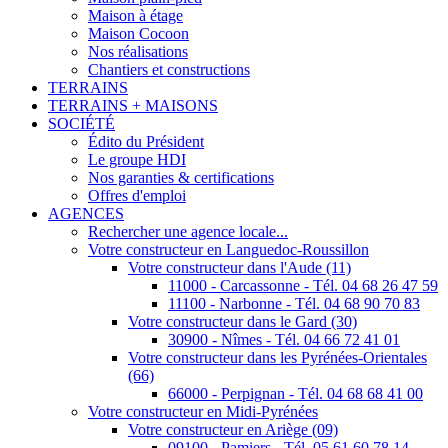
Maison à étage
Maison Cocoon
Nos réalisations
Chantiers et constructions
TERRAINS
TERRAINS + MAISONS
SOCIÉTÉ
Édito du Président
Le groupe HDI
Nos garanties & certifications
Offres d'emploi
AGENCES
Rechercher une agence locale...
Votre constructeur en Languedoc-Roussillon
Votre constructeur dans l'Aude (11)
11000 - Carcassonne - Tél. 04 68 26 47 59
11100 - Narbonne - Tél. 04 68 90 70 83
Votre constructeur dans le Gard (30)
30900 - Nîmes - Tél. 04 66 72 41 01
Votre constructeur dans les Pyrénées-Orientales
(66)
66000 - Perpignan - Tél. 04 68 68 41 00
Votre constructeur en Midi-Pyrénées
Votre constructeur en Ariège (09)
09100 - Pamiers - Tél. 05 61 60 78 14