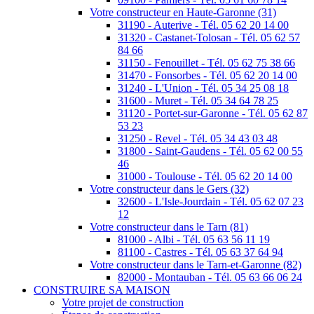
Votre constructeur en Haute-Garonne (31)
31190 - Auterive - Tél. 05 62 20 14 00
31320 - Castanet-Tolosan - Tél. 05 62 57
84 66
31150 - Fenouillet - Tél. 05 62 75 38 66
31470 - Fonsorbes - Tél. 05 62 20 14 00
31240 - L'Union - Tél. 05 34 25 08 18
31600 - Muret - Tél. 05 34 64 78 25
31120 - Portet-sur-Garonne - Tél. 05 62 87
53 23
31250 - Revel - Tél. 05 34 43 03 48
31800 - Saint-Gaudens - Tél. 05 62 00 55
46
31000 - Toulouse - Tél. 05 62 20 14 00
Votre constructeur dans le Gers (32)
32600 - L'Isle-Jourdain - Tél. 05 62 07 23
12
Votre constructeur dans le Tarn (81)
81000 - Albi - Tél. 05 63 56 11 19
81100 - Castres - Tél. 05 63 37 64 94
Votre constructeur dans le Tarn-et-Garonne (82)
82000 - Montauban - Tél. 05 63 66 06 24
CONSTRUIRE SA MAISON
Votre projet de construction