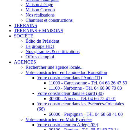
Maison à étage
Maison Cocoon
Nos réalisations
Chantiers et constructions
TERRAINS
TERRAINS + MAISONS
SOCIÉTÉ
Édito du Président
Le groupe HDI
Nos garanties & certifications
Offres d'emploi
AGENCES
Rechercher une agence locale...
Votre constructeur en Languedoc-Roussillon
Votre constructeur dans l'Aude (11)
11000 - Carcassonne - Tél. 04 68 26 47 59
11100 - Narbonne - Tél. 04 68 90 70 83
Votre constructeur dans le Gard (30)
30900 - Nîmes - Tél. 04 66 72 41 01
Votre constructeur dans les Pyrénées-Orientales
(66)
66000 - Perpignan - Tél. 04 68 68 41 00
Votre constructeur en Midi-Pyrénées
Votre constructeur en Ariège (09)
09100 - Pamiers - Tél. 05 61 60 78 14