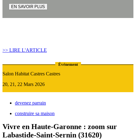
EN SAVOIR PLUS
Article construire sa maison :
Quand recourir au Prêt Relais ?
>> LIRE L'ARTICLE
Événement
Salon Habitat Castres Castres
20, 21, 22 Mars 2026
devenez parrain
construire sa maison
Vivre en Haute-Garonne : zoom sur
Labastide-Saint-Sernin (31620)