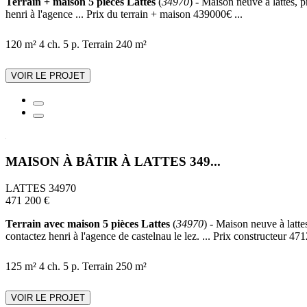
Terrain + maison 5 pièces Lattes
(
34970
) - Maison neuve à lattes, 
henri à l'agence ... Prix du terrain + maison 439000€ ...
120 m²
4 ch.
5 p.
Terrain 240 m²
VOIR LE PROJET
MAISON À BÂTIR À LATTES 349...
LATTES 34970
471 200 €
Terrain avec maison 5 pièces Lattes
(
34970
) - Maison neuve à latt
contactez henri à l'agence de castelnau le lez. ... Prix constructeur 471
125 m²
4 ch.
5 p.
Terrain 250 m²
VOIR LE PROJET