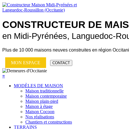
CONSTRUCTEUR DE
MAI
en Midi-Pyrénées, Languedoc-Rou
Plus de
10 000 maisons neuves
construites en région Occitan
MON ESPACE
CONTACT
≡
MODÈLES DE MAISON
Maison traditionnelle
Maison contemporaine
Maison plain-pied
Maison à étage
Maison Cocoon
Nos réalisations
Chantiers et constructions
TERRAINS