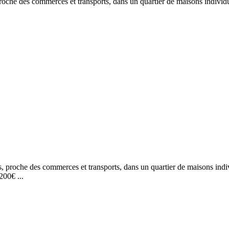
proche des commerces et transports, dans un quartier de maisons indivi
es, proche des commerces et transports, dans un quartier de maisons ind
200€ ...