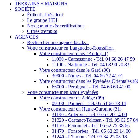
TERRAINS + MAISONS
SOCIÉTÉ
Édito du Président
Le groupe HDI
Nos garanties & certifications
Offres d'emploi
AGENCES
Rechercher une agence locale...
Votre constructeur en Languedoc-Roussillon
Votre constructeur dans l'Aude (11)
11000 - Carcassonne - Tél. 04 68 26 47 59
11100 - Narbonne - Tél. 04 68 90 70 83
Votre constructeur dans le Gard (30)
30900 - Nîmes - Tél. 04 66 72 41 01
Votre constructeur dans les Pyrénées-Orientales (6
66000 - Perpignan - Tél. 04 68 68 41 00
Votre constructeur en Midi-Pyrénées
Votre constructeur en Ariège (09)
09100 - Pamiers - Tél. 05 61 60 78 14
Votre constructeur en Haute-Garonne (31)
31190 - Auterive - Tél. 05 62 20 14 00
31320 - Castanet-Tolosan - Tél. 05 62 57 8
31150 - Fenouillet - Tél. 05 62 75 38 66
31470 - Fonsorbes - Tél. 05 62 20 14 00
31240 - L'Union - Tél. 05 34 25 08 18