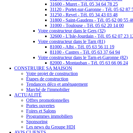
31600 - Muret - Tél. 05 34 64 78 25
31120 - Portet-sur-Garonne - Tél. 05 62 87 
31250 - Revel - Tél. 05 34 43 03 48
31800 - Saint-Gaudens - Tél. 05 62 00 55 4
31000 - Toulouse - Tél. 05 62 20 14 00
Votre constructeur dans le Gers (32)
32600 - L'Isle-Jourdain - Tél. 05 62 07 23 1
Votre constructeur dans le Tarn (81)
81000 - Albi - Tél. 05 63 56 11 19
81100 - Castres - Tél. 05 63 37 64 94
Votre constructeur dans le Tarn-et-Garonne (82)
82000 - Montauban - Tél. 05 63 66 06 24
CONSTRUIRE SA MAISON
Votre projet de construction
Étapes de construction
Tendances déco et aménagement
Marché de l'immobilier
ACTUALITÉ
Offres promotionnelles
Portes ouvertes
Foires et Salons
Programmes immobiliers
Sponsoring
Les news du Groupe HDI
AVIS CLIENTS