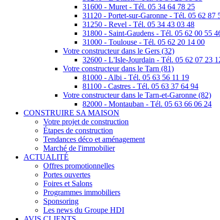
31600 - Muret - Tél. 05 34 64 78 25
31120 - Portet-sur-Garonne - Tél. 05 62 87 
31250 - Revel - Tél. 05 34 43 03 48
31800 - Saint-Gaudens - Tél. 05 62 00 55 4
31000 - Toulouse - Tél. 05 62 20 14 00
Votre constructeur dans le Gers (32)
32600 - L'Isle-Jourdain - Tél. 05 62 07 23 1
Votre constructeur dans le Tarn (81)
81000 - Albi - Tél. 05 63 56 11 19
81100 - Castres - Tél. 05 63 37 64 94
Votre constructeur dans le Tarn-et-Garonne (82)
82000 - Montauban - Tél. 05 63 66 06 24
CONSTRUIRE SA MAISON
Votre projet de construction
Étapes de construction
Tendances déco et aménagement
Marché de l'immobilier
ACTUALITÉ
Offres promotionnelles
Portes ouvertes
Foires et Salons
Programmes immobiliers
Sponsoring
Les news du Groupe HDI
AVIS CLIENTS