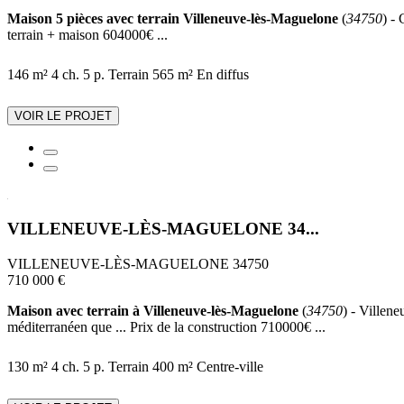
Maison 5 pièces avec terrain Villeneuve-lès-Maguelone
(
34750
) -
terrain + maison 604000€ ...
146 m²
4 ch.
5 p.
Terrain 565 m²
En diffus
VOIR LE PROJET
VILLENEUVE-LÈS-MAGUELONE 34...
VILLENEUVE-LÈS-MAGUELONE 34750
710 000 €
Maison avec terrain à Villeneuve-lès-Maguelone
(
34750
) - Villene
méditerranéen que ... Prix de la construction 710000€ ...
130 m²
4 ch.
5 p.
Terrain 400 m²
Centre-ville