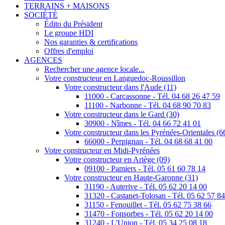
TERRAINS + MAISONS
SOCIÉTÉ
Édito du Président
Le groupe HDI
Nos garanties & certifications
Offres d'emploi
AGENCES
Rechercher une agence locale...
Votre constructeur en Languedoc-Roussillon
Votre constructeur dans l'Aude (11)
11000 - Carcassonne - Tél. 04 68 26 47 59
11100 - Narbonne - Tél. 04 68 90 70 83
Votre constructeur dans le Gard (30)
30900 - Nîmes - Tél. 04 66 72 41 01
Votre constructeur dans les Pyrénées-Orientales (6
66000 - Perpignan - Tél. 04 68 68 41 00
Votre constructeur en Midi-Pyrénées
Votre constructeur en Ariège (09)
09100 - Pamiers - Tél. 05 61 60 78 14
Votre constructeur en Haute-Garonne (31)
31190 - Auterive - Tél. 05 62 20 14 00
31320 - Castanet-Tolosan - Tél. 05 62 57 8
31150 - Fenouillet - Tél. 05 62 75 38 66
31470 - Fonsorbes - Tél. 05 62 20 14 00
31240 - L'Union - Tél. 05 34 25 08 18