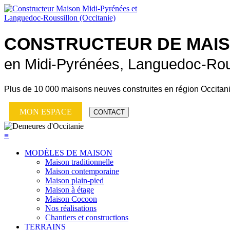
CONSTRUCTEUR DE
MAI
en Midi-Pyrénées, Languedoc-Rou
Plus de
10 000 maisons neuves
construites en région Occitan
MON ESPACE
CONTACT
≡
MODÈLES DE MAISON
Maison traditionnelle
Maison contemporaine
Maison plain-pied
Maison à étage
Maison Cocoon
Nos réalisations
Chantiers et constructions
TERRAINS