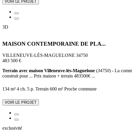
VOIR LE PROJET
3D
MAISON CONTEMPORAINE DE PLA...
VILLENEUVE-LÈS-MAGUELONE 34750
483 500 €
Terrain avec maison Villeneuve-lès-Maguelone
(
34750
) - La comm
construit pour ... Prix maison + terrain 483500€ ...
134 m²
4 ch.
5 p.
Terrain 600 m²
Proche commune
VOIR LE PROJET
exclusivité