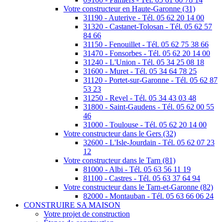
Votre constructeur en Haute-Garonne (31)
31190 - Auterive - Tél. 05 62 20 14 00
31320 - Castanet-Tolosan - Tél. 05 62 57
84 66
31150 - Fenouillet - Tél. 05 62 75 38 66
31470 - Fonsorbes - Tél. 05 62 20 14 00
31240 - L'Union - Tél. 05 34 25 08 18
31600 - Muret - Tél. 05 34 64 78 25
31120 - Portet-sur-Garonne - Tél. 05 62 87
53 23
31250 - Revel - Tél. 05 34 43 03 48
31800 - Saint-Gaudens - Tél. 05 62 00 55
46
31000 - Toulouse - Tél. 05 62 20 14 00
Votre constructeur dans le Gers (32)
32600 - L'Isle-Jourdain - Tél. 05 62 07 23
12
Votre constructeur dans le Tarn (81)
81000 - Albi - Tél. 05 63 56 11 19
81100 - Castres - Tél. 05 63 37 64 94
Votre constructeur dans le Tarn-et-Garonne (82)
82000 - Montauban - Tél. 05 63 66 06 24
CONSTRUIRE SA MAISON
Votre projet de construction