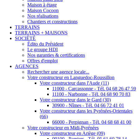
Maison à étage
Maison Cocoon
Nos réalisations
Chantiers et constructions
TERRAINS
TERRAINS + MAISONS
SOCIÉTÉ
Édito du Président
Le groupe HDI
Nos garanties & certifications
Offres d'emploi
AGENCES
Rechercher une agence locale...
Votre constructeur en Languedoc-Roussillon
Votre constructeur dans l'Aude (11)
11000 - Carcassonne - Tél. 04 68 26 47 59
11100 - Narbonne - Tél. 04 68 90 70 83
Votre constructeur dans le Gard (30)
30900 - Nîmes - Tél. 04 66 72 41 01
Votre constructeur dans les Pyrénées-Orientales
(66)
66000 - Perpignan - Tél. 04 68 68 41 00
Votre constructeur en Midi-Pyrénées
Votre constructeur en Ariège (09)
09100 - Pamiers - Tél. 05 61 60 78 14