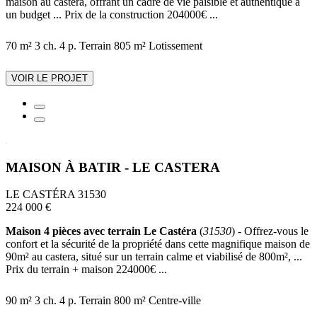
maison au castera, offrant un cadre de vie paisible et authentique à
un budget ... Prix de la construction 204000€ ...
70 m²
3 ch.
4 p.
Terrain 805 m²
Lotissement
VOIR LE PROJET
MAISON À BATIR - LE CASTERA
LE CASTÉRA 31530
224 000 €
Maison 4 pièces avec terrain Le Castéra
(
31530
) - Offrez-vous le
confort et la sécurité de la propriété dans cette magnifique maison de
90m² au castera, situé sur un terrain calme et viabilisé de 800m², ...
Prix du terrain + maison 224000€ ...
90 m²
3 ch.
4 p.
Terrain 800 m²
Centre-ville