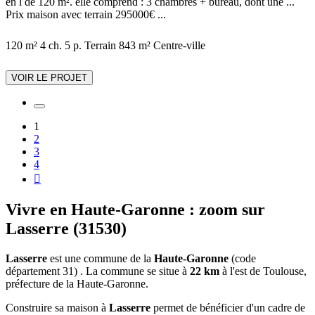
en l de 120 m². elle comprend : 3 chambres + bureau, dont une ...
Prix maison avec terrain 295000€ ...
120 m²
4 ch.
5 p.
Terrain 843 m²
Centre-ville
VOIR LE PROJET
1
2
3
4

Vivre en Haute-Garonne : zoom sur
Lasserre (31530)
Lasserre
est une commune de la
Haute-Garonne
(code
département 31) . La commune se situe à
22 km
à l'est de Toulouse,
préfecture de la Haute-Garonne.
Construire sa maison à
Lasserre
permet de bénéficier d'un cadre de