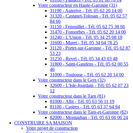
Votre constructeur en Haute-Garonne (31)
31190 - Auterive - Tél. 05 62 20 14 00
31320 - Castanet-Tolosan - Tél. 05 62 57
84 66
31150 - Fenouillet - Tél. 05 62 75 38 66
31470 - Fonsorbes - Tél. 05 62 20 14 00
31240 - L'Union - Tél. 05 34 25 08 18
31600 - Muret - Tél. 05 34 64 78 25
31120 - Portet-sur-Garonne - Tél. 05 62 87
53 23
31250 - Revel - Tél. 05 34 43 03 48
31800 - Saint-Gaudens - Tél. 05 62 00 55
46
31000 - Toulouse - Tél. 05 62 20 14 00
Votre constructeur dans le Gers (32)
32600 - L'Isle-Jourdain - Tél. 05 62 07 23
12
Votre constructeur dans le Tarn (81)
81000 - Albi - Tél. 05 63 56 11 19
81100 - Castres - Tél. 05 63 37 64 94
Votre constructeur dans le Tarn-et-Garonne (82)
82000 - Montauban - Tél. 05 63 66 06 24
CONSTRUIRE SA MAISON
Votre projet de construction