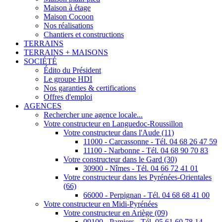
Maison à étage
Maison Cocoon
Nos réalisations
Chantiers et constructions
TERRAINS
TERRAINS + MAISONS
SOCIÉTÉ
Édito du Président
Le groupe HDI
Nos garanties & certifications
Offres d'emploi
AGENCES
Rechercher une agence locale...
Votre constructeur en Languedoc-Roussillon
Votre constructeur dans l'Aude (11)
11000 - Carcassonne - Tél. 04 68 26 47 59
11100 - Narbonne - Tél. 04 68 90 70 83
Votre constructeur dans le Gard (30)
30900 - Nîmes - Tél. 04 66 72 41 01
Votre constructeur dans les Pyrénées-Orientales
(66)
66000 - Perpignan - Tél. 04 68 68 41 00
Votre constructeur en Midi-Pyrénées
Votre constructeur en Ariège (09)
09100 - Pamiers - Tél. 05 61 60 78 14