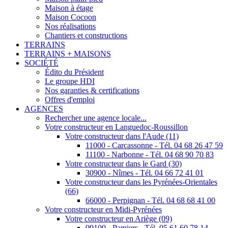
Maison à étage
Maison Cocoon
Nos réalisations
Chantiers et constructions
TERRAINS
TERRAINS + MAISONS
SOCIÉTÉ
Édito du Président
Le groupe HDI
Nos garanties & certifications
Offres d'emploi
AGENCES
Rechercher une agence locale...
Votre constructeur en Languedoc-Roussillon
Votre constructeur dans l'Aude (11)
11000 - Carcassonne - Tél. 04 68 26 47 59
11100 - Narbonne - Tél. 04 68 90 70 83
Votre constructeur dans le Gard (30)
30900 - Nîmes - Tél. 04 66 72 41 01
Votre constructeur dans les Pyrénées-Orientales
(66)
66000 - Perpignan - Tél. 04 68 68 41 00
Votre constructeur en Midi-Pyrénées
Votre constructeur en Ariège (09)
09100 - Pamiers - Tél. 05 61 60 78 14