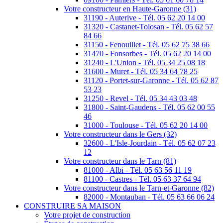
Votre constructeur en Haute-Garonne (31)
31190 - Auterive - Tél. 05 62 20 14 00
31320 - Castanet-Tolosan - Tél. 05 62 57
84 66
31150 - Fenouillet - Tél. 05 62 75 38 66
31470 - Fonsorbes - Tél. 05 62 20 14 00
31240 - L'Union - Tél. 05 34 25 08 18
31600 - Muret - Tél. 05 34 64 78 25
31120 - Portet-sur-Garonne - Tél. 05 62 87
53 23
31250 - Revel - Tél. 05 34 43 03 48
31800 - Saint-Gaudens - Tél. 05 62 00 55
46
31000 - Toulouse - Tél. 05 62 20 14 00
Votre constructeur dans le Gers (32)
32600 - L'Isle-Jourdain - Tél. 05 62 07 23
12
Votre constructeur dans le Tarn (81)
81000 - Albi - Tél. 05 63 56 11 19
81100 - Castres - Tél. 05 63 37 64 94
Votre constructeur dans le Tarn-et-Garonne (82)
82000 - Montauban - Tél. 05 63 66 06 24
CONSTRUIRE SA MAISON
Votre projet de construction