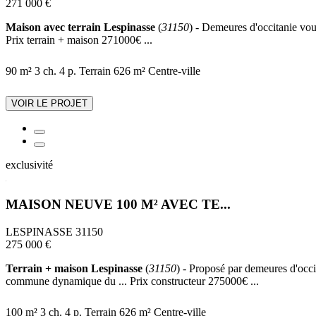
271 000 €
Maison avec terrain Lespinasse
(
31150
) - Demeures d'occitanie vou
Prix terrain + maison 271000€ ...
90 m²
3 ch.
4 p.
Terrain 626 m²
Centre-ville
VOIR LE PROJET
exclusivité
MAISON NEUVE 100 M² AVEC TE...
LESPINASSE 31150
275 000 €
Terrain + maison Lespinasse
(
31150
) - Proposé par demeures d'occi
commune dynamique du ... Prix constructeur 275000€ ...
100 m²
3 ch.
4 p.
Terrain 626 m²
Centre-ville