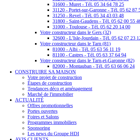
31600 - Muret - Tél. 05 34 64 78 25
31120 - Portet-sur-Garonne - Tél. 05 62 87 
31250 - Revel - Tél. 05 34 43 03 48
31800 - Saint-Gaudens - Tél. 05 62 00 55 4
31000 - Toulouse - Tél. 05 62 20 14 00
Votre constructeur dans le Gers (32)
32600 - L'Isle-Jourdain - Tél. 05 62 07 23 1
Votre constructeur dans le Tarn (81)
81000 - Albi - Tél. 05 63 56 11 19
81100 - Castres - Tél. 05 63 37 64 94
Votre constructeur dans le Tarn-et-Garonne (82)
82000 - Montauban - Tél. 05 63 66 06 24
CONSTRUIRE SA MAISON
Votre projet de construction
Étapes de construction
Tendances déco et aménagement
Marché de l'immobilier
ACTUALITÉ
Offres promotionnelles
Portes ouvertes
Foires et Salons
Programmes immobiliers
Sponsoring
Les news du Groupe HDI
AVIS CLIENTS