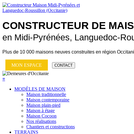
CONSTRUCTEUR DE
MAI
en Midi-Pyrénées, Languedoc-Rou
Plus de
10 000 maisons neuves
construites en région Occitan
MON ESPACE
CONTACT
≡
MODÈLES DE MAISON
Maison traditionnelle
Maison contemporaine
Maison plain-pied
Maison à étage
Maison Cocoon
Nos réalisations
Chantiers et constructions
TERRAINS