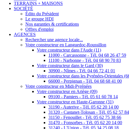
TERRAINS + MAISONS
SOCIÉTÉ
Édito du Président
Le groupe HDI
Nos garanties & certifications
Offres d'emploi
AGENCES
Rechercher une agence locale...
Votre constructeur en Languedoc-Roussillon
Votre constructeur dans l'Aude (11)
11000 - Carcassonne - Tél. 04 68 26 47 59
11100 - Narbonne - Tél. 04 68 90 70 83
Votre constructeur dans le Gard (30)
30900 - Nîmes - Tél. 04 66 72 41 01
Votre constructeur dans les Pyrénées-Orientales (6
66000 - Perpignan - Tél. 04 68 68 41 00
Votre constructeur en Midi-Pyrénées
Votre constructeur en Ariège (09)
09100 - Pamiers - Tél. 05 61 60 78 14
Votre constructeur en Haute-Garonne (31)
31190 - Auterive - Tél. 05 62 20 14 00
31320 - Castanet-Tolosan - Tél. 05 62 57 8
31150 - Fenouillet - Tél. 05 62 75 38 66
31470 - Fonsorbes - Tél. 05 62 20 14 00
31240 - L'Union - Tél. 05 34 25 08 18