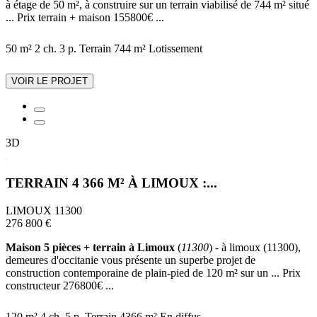
à étage de 50 m², à construire sur un terrain viabilisé de 744 m² situé
... Prix terrain + maison 155800€ ...
50 m²
2 ch.
3 p.
Terrain 744 m²
Lotissement
VOIR LE PROJET
3D
TERRAIN 4 366 M² À LIMOUX :...
LIMOUX 11300
276 800 €
Maison 5 pièces + terrain à Limoux
(
11300
) - à limoux (11300),
demeures d'occitanie vous présente un superbe projet de
construction contemporaine de plain-pied de 120 m² sur un ... Prix
constructeur 276800€ ...
120 m²
4 ch.
5 p.
Terrain 4366 m²
En diffus