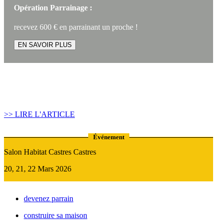
Opération Parrainage :
recevez 600 € en parrainant un proche !
EN SAVOIR PLUS
Article construire sa maison :
Quand recourir au Prêt Relais ?
>> LIRE L'ARTICLE
Événement
Salon Habitat Castres Castres
20, 21, 22 Mars 2026
devenez parrain
construire sa maison