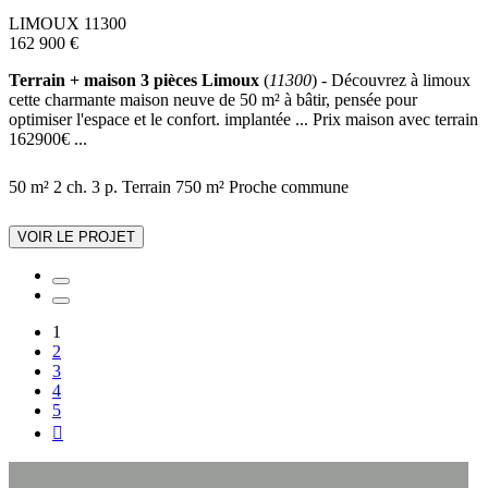
LIMOUX 11300
162 900 €
Terrain + maison 3 pièces Limoux
(
11300
) - Découvrez à limoux
cette charmante maison neuve de 50 m² à bâtir, pensée pour
optimiser l'espace et le confort. implantée ... Prix maison avec terrain
162900€ ...
50 m²
2 ch.
3 p.
Terrain 750 m²
Proche commune
VOIR LE PROJET
1
2
3
4
5
