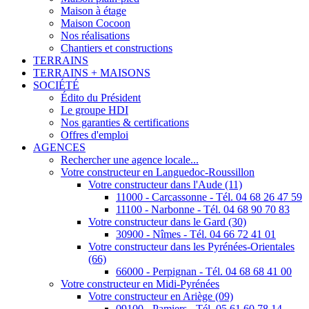
Maison à étage
Maison Cocoon
Nos réalisations
Chantiers et constructions
TERRAINS
TERRAINS + MAISONS
SOCIÉTÉ
Édito du Président
Le groupe HDI
Nos garanties & certifications
Offres d'emploi
AGENCES
Rechercher une agence locale...
Votre constructeur en Languedoc-Roussillon
Votre constructeur dans l'Aude (11)
11000 - Carcassonne - Tél. 04 68 26 47 59
11100 - Narbonne - Tél. 04 68 90 70 83
Votre constructeur dans le Gard (30)
30900 - Nîmes - Tél. 04 66 72 41 01
Votre constructeur dans les Pyrénées-Orientales
(66)
66000 - Perpignan - Tél. 04 68 68 41 00
Votre constructeur en Midi-Pyrénées
Votre constructeur en Ariège (09)
09100 - Pamiers - Tél. 05 61 60 78 14