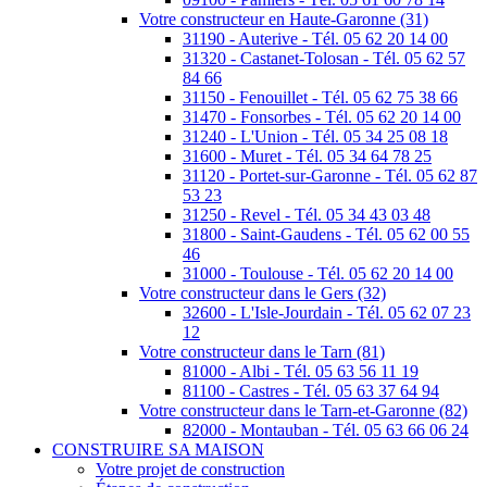
Votre constructeur en Haute-Garonne (31)
31190 - Auterive - Tél. 05 62 20 14 00
31320 - Castanet-Tolosan - Tél. 05 62 57
84 66
31150 - Fenouillet - Tél. 05 62 75 38 66
31470 - Fonsorbes - Tél. 05 62 20 14 00
31240 - L'Union - Tél. 05 34 25 08 18
31600 - Muret - Tél. 05 34 64 78 25
31120 - Portet-sur-Garonne - Tél. 05 62 87
53 23
31250 - Revel - Tél. 05 34 43 03 48
31800 - Saint-Gaudens - Tél. 05 62 00 55
46
31000 - Toulouse - Tél. 05 62 20 14 00
Votre constructeur dans le Gers (32)
32600 - L'Isle-Jourdain - Tél. 05 62 07 23
12
Votre constructeur dans le Tarn (81)
81000 - Albi - Tél. 05 63 56 11 19
81100 - Castres - Tél. 05 63 37 64 94
Votre constructeur dans le Tarn-et-Garonne (82)
82000 - Montauban - Tél. 05 63 66 06 24
CONSTRUIRE SA MAISON
Votre projet de construction