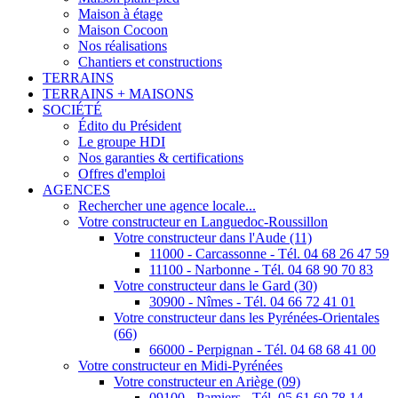
Maison à étage
Maison Cocoon
Nos réalisations
Chantiers et constructions
TERRAINS
TERRAINS + MAISONS
SOCIÉTÉ
Édito du Président
Le groupe HDI
Nos garanties & certifications
Offres d'emploi
AGENCES
Rechercher une agence locale...
Votre constructeur en Languedoc-Roussillon
Votre constructeur dans l'Aude (11)
11000 - Carcassonne - Tél. 04 68 26 47 59
11100 - Narbonne - Tél. 04 68 90 70 83
Votre constructeur dans le Gard (30)
30900 - Nîmes - Tél. 04 66 72 41 01
Votre constructeur dans les Pyrénées-Orientales
(66)
66000 - Perpignan - Tél. 04 68 68 41 00
Votre constructeur en Midi-Pyrénées
Votre constructeur en Ariège (09)
09100 - Pamiers - Tél. 05 61 60 78 14