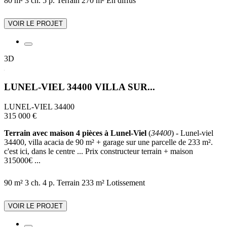
80 m²
3 ch.
5 p.
Terrain 270 m²
En diffus
VOIR LE PROJET
3D
LUNEL-VIEL 34400 VILLA SUR...
LUNEL-VIEL 34400
315 000 €
Terrain avec maison 4 pièces à Lunel-Viel
(
34400
) - Lunel-viel
34400, villa acacia de 90 m² + garage sur une parcelle de 233 m².
c'est ici, dans le centre ... Prix constructeur terrain + maison
315000€ ...
90 m²
3 ch.
4 p.
Terrain 233 m²
Lotissement
VOIR LE PROJET