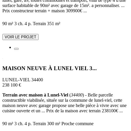
lunel, gare, a9, toutes commodités et transport, villa de type 4 d'une
surface habitable de 90m² avec garage de 15m². a personnaliser. ...
Prix constructeur terrain + maison 309900€ ...
90 m²
3 ch.
4 p.
Terrain 351 m²
VOIR LE PROJET
MAISON NEUVE À LUNEL VIEL 3...
LUNEL-VIEL 34400
238 100 €
Terrain avec maison à Lunel-Viel
(
34400
) - Belle parcelle
constructible viabilisée, située sur la commune de lunel-viel, cette
maison neuve avec garage propose une belle pièce à vivre avec une
cuisine ouverte et un ... Prix de la maison avec terrain 238100€ ...
90 m²
3 ch.
4 p.
Terrain 300 m²
Proche commune