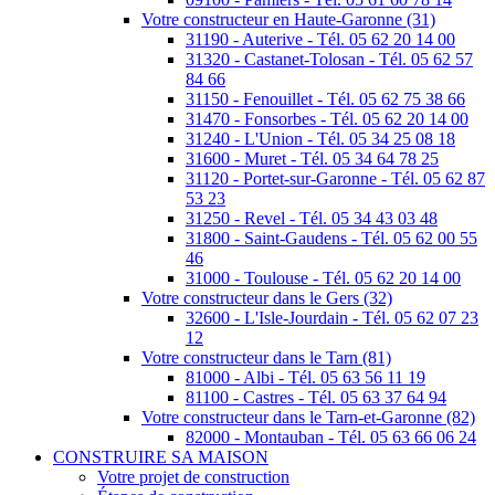
Votre constructeur en Haute-Garonne (31)
31190 - Auterive - Tél. 05 62 20 14 00
31320 - Castanet-Tolosan - Tél. 05 62 57
84 66
31150 - Fenouillet - Tél. 05 62 75 38 66
31470 - Fonsorbes - Tél. 05 62 20 14 00
31240 - L'Union - Tél. 05 34 25 08 18
31600 - Muret - Tél. 05 34 64 78 25
31120 - Portet-sur-Garonne - Tél. 05 62 87
53 23
31250 - Revel - Tél. 05 34 43 03 48
31800 - Saint-Gaudens - Tél. 05 62 00 55
46
31000 - Toulouse - Tél. 05 62 20 14 00
Votre constructeur dans le Gers (32)
32600 - L'Isle-Jourdain - Tél. 05 62 07 23
12
Votre constructeur dans le Tarn (81)
81000 - Albi - Tél. 05 63 56 11 19
81100 - Castres - Tél. 05 63 37 64 94
Votre constructeur dans le Tarn-et-Garonne (82)
82000 - Montauban - Tél. 05 63 66 06 24
CONSTRUIRE SA MAISON
Votre projet de construction