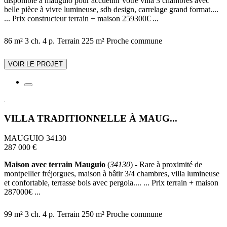
disponible à mauguio pour accueillir votre villa 3 chambres avec
belle pièce à vivre lumineuse, sdb design, carrelage grand format....
... Prix constructeur terrain + maison 259300€ ...
86 m²
3 ch.
4 p.
Terrain 225 m²
Proche commune
VOIR LE PROJET
VILLA TRADITIONNELLE À MAUG...
MAUGUIO 34130
287 000 €
Maison avec terrain Mauguio
(
34130
) - Rare à proximité de
montpellier fréjorgues, maison à bâtir 3/4 chambres, villa lumineuse
et confortable, terrasse bois avec pergola.... ... Prix terrain + maison
287000€ ...
99 m²
3 ch.
4 p.
Terrain 250 m²
Proche commune