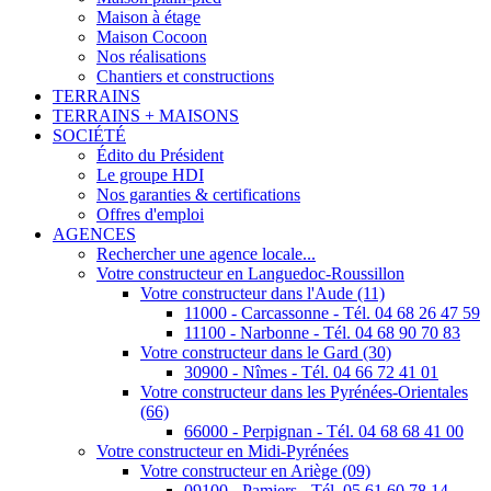
Maison à étage
Maison Cocoon
Nos réalisations
Chantiers et constructions
TERRAINS
TERRAINS + MAISONS
SOCIÉTÉ
Édito du Président
Le groupe HDI
Nos garanties & certifications
Offres d'emploi
AGENCES
Rechercher une agence locale...
Votre constructeur en Languedoc-Roussillon
Votre constructeur dans l'Aude (11)
11000 - Carcassonne - Tél. 04 68 26 47 59
11100 - Narbonne - Tél. 04 68 90 70 83
Votre constructeur dans le Gard (30)
30900 - Nîmes - Tél. 04 66 72 41 01
Votre constructeur dans les Pyrénées-Orientales
(66)
66000 - Perpignan - Tél. 04 68 68 41 00
Votre constructeur en Midi-Pyrénées
Votre constructeur en Ariège (09)
09100 - Pamiers - Tél. 05 61 60 78 14