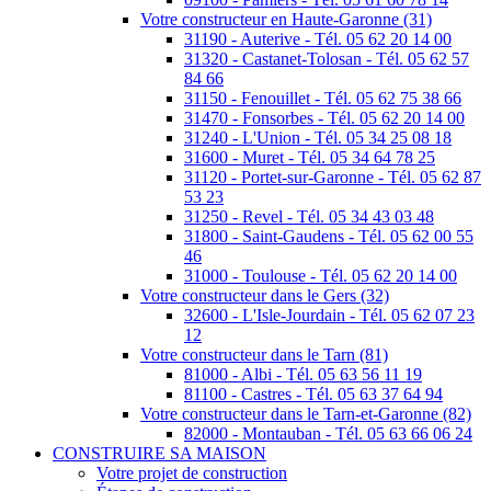
Votre constructeur en Haute-Garonne (31)
31190 - Auterive - Tél. 05 62 20 14 00
31320 - Castanet-Tolosan - Tél. 05 62 57
84 66
31150 - Fenouillet - Tél. 05 62 75 38 66
31470 - Fonsorbes - Tél. 05 62 20 14 00
31240 - L'Union - Tél. 05 34 25 08 18
31600 - Muret - Tél. 05 34 64 78 25
31120 - Portet-sur-Garonne - Tél. 05 62 87
53 23
31250 - Revel - Tél. 05 34 43 03 48
31800 - Saint-Gaudens - Tél. 05 62 00 55
46
31000 - Toulouse - Tél. 05 62 20 14 00
Votre constructeur dans le Gers (32)
32600 - L'Isle-Jourdain - Tél. 05 62 07 23
12
Votre constructeur dans le Tarn (81)
81000 - Albi - Tél. 05 63 56 11 19
81100 - Castres - Tél. 05 63 37 64 94
Votre constructeur dans le Tarn-et-Garonne (82)
82000 - Montauban - Tél. 05 63 66 06 24
CONSTRUIRE SA MAISON
Votre projet de construction