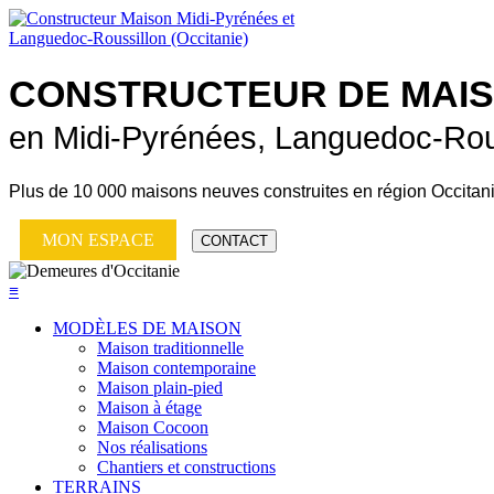
CONSTRUCTEUR DE
MAI
en Midi-Pyrénées, Languedoc-Rou
Plus de
10 000 maisons neuves
construites en région Occitan
MON ESPACE
CONTACT
≡
MODÈLES DE MAISON
Maison traditionnelle
Maison contemporaine
Maison plain-pied
Maison à étage
Maison Cocoon
Nos réalisations
Chantiers et constructions
TERRAINS