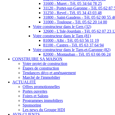
31600 - Muret - Tél. 05 34 64 78 25
31120 - Portet-sur-Garonne - Tél. 05 62 87 
31250 - Revel - Tél. 05 34 43 03 48
31800 - Saint-Gaudens - Tél. 05 62 00 55 4
31000 - Toulouse - Tél. 05 62 20 14 00
Votre constructeur dans le Gers (32)
32600 - L'Isle-Jourdain - Tél. 05 62 07 23 1
Votre constructeur dans le Tarn (81)
81000 - Albi - Tél. 05 63 56 11 19
81100 - Castres - Tél. 05 63 37 64 94
Votre constructeur dans le Tarn-et-Garonne (82)
82000 - Montauban - Tél. 05 63 66 06 24
CONSTRUIRE SA MAISON
Votre projet de construction
Étapes de construction
Tendances déco et aménagement
Marché de l'immobilier
ACTUALITÉ
Offres promotionnelles
Portes ouvertes
Foires et Salons
Programmes immobiliers
Sponsoring
Les news du Groupe HDI
AVIS CLIENTS