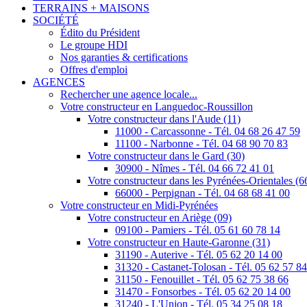
TERRAINS + MAISONS
SOCIÉTÉ
Édito du Président
Le groupe HDI
Nos garanties & certifications
Offres d'emploi
AGENCES
Rechercher une agence locale...
Votre constructeur en Languedoc-Roussillon
Votre constructeur dans l'Aude (11)
11000 - Carcassonne - Tél. 04 68 26 47 59
11100 - Narbonne - Tél. 04 68 90 70 83
Votre constructeur dans le Gard (30)
30900 - Nîmes - Tél. 04 66 72 41 01
Votre constructeur dans les Pyrénées-Orientales (6
66000 - Perpignan - Tél. 04 68 68 41 00
Votre constructeur en Midi-Pyrénées
Votre constructeur en Ariège (09)
09100 - Pamiers - Tél. 05 61 60 78 14
Votre constructeur en Haute-Garonne (31)
31190 - Auterive - Tél. 05 62 20 14 00
31320 - Castanet-Tolosan - Tél. 05 62 57 8
31150 - Fenouillet - Tél. 05 62 75 38 66
31470 - Fonsorbes - Tél. 05 62 20 14 00
31240 - L'Union - Tél. 05 34 25 08 18