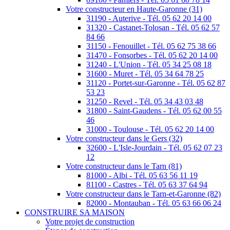
Votre constructeur en Haute-Garonne (31)
31190 - Auterive - Tél. 05 62 20 14 00
31320 - Castanet-Tolosan - Tél. 05 62 57
84 66
31150 - Fenouillet - Tél. 05 62 75 38 66
31470 - Fonsorbes - Tél. 05 62 20 14 00
31240 - L'Union - Tél. 05 34 25 08 18
31600 - Muret - Tél. 05 34 64 78 25
31120 - Portet-sur-Garonne - Tél. 05 62 87
53 23
31250 - Revel - Tél. 05 34 43 03 48
31800 - Saint-Gaudens - Tél. 05 62 00 55
46
31000 - Toulouse - Tél. 05 62 20 14 00
Votre constructeur dans le Gers (32)
32600 - L'Isle-Jourdain - Tél. 05 62 07 23
12
Votre constructeur dans le Tarn (81)
81000 - Albi - Tél. 05 63 56 11 19
81100 - Castres - Tél. 05 63 37 64 94
Votre constructeur dans le Tarn-et-Garonne (82)
82000 - Montauban - Tél. 05 63 66 06 24
CONSTRUIRE SA MAISON
Votre projet de construction