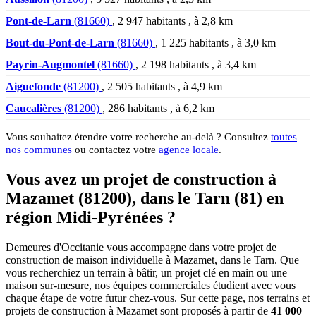
Pont-de-Larn
(81660)
, 2 947 habitants , à 2,8 km
Bout-du-Pont-de-Larn
(81660)
, 1 225 habitants , à 3,0 km
Payrin-Augmontel
(81660)
, 2 198 habitants , à 3,4 km
Aiguefonde
(81200)
, 2 505 habitants , à 4,9 km
Caucalières
(81200)
, 286 habitants , à 6,2 km
Vous souhaitez étendre votre recherche au-delà ? Consultez
toutes
nos communes
ou contactez votre
agence locale
.
Vous avez un projet de construction à
Mazamet (81200), dans le Tarn (81) en
région Midi-Pyrénées ?
Demeures d'Occitanie vous accompagne dans votre projet de
construction de maison individuelle à Mazamet, dans le Tarn. Que
vous recherchiez un terrain à bâtir, un projet clé en main ou une
maison sur-mesure, nos équipes commerciales étudient avec vous
chaque étape de votre futur chez-vous. Sur cette page, nos terrains et
projets de construction à Mazamet sont proposés à partir de
41 000