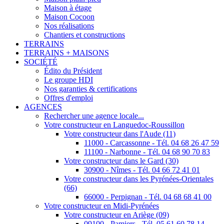
Maison à étage
Maison Cocoon
Nos réalisations
Chantiers et constructions
TERRAINS
TERRAINS + MAISONS
SOCIÉTÉ
Édito du Président
Le groupe HDI
Nos garanties & certifications
Offres d'emploi
AGENCES
Rechercher une agence locale...
Votre constructeur en Languedoc-Roussillon
Votre constructeur dans l'Aude (11)
11000 - Carcassonne - Tél. 04 68 26 47 59
11100 - Narbonne - Tél. 04 68 90 70 83
Votre constructeur dans le Gard (30)
30900 - Nîmes - Tél. 04 66 72 41 01
Votre constructeur dans les Pyrénées-Orientales
(66)
66000 - Perpignan - Tél. 04 68 68 41 00
Votre constructeur en Midi-Pyrénées
Votre constructeur en Ariège (09)
09100 - Pamiers - Tél. 05 61 60 78 14