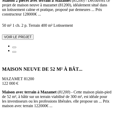
Maison 2 pièces avec terrain à Mazamet
(
81200
) - Découvrez ce
projet de maison neuve à mazamet (81200), idéalement situé dans
un lotissement calme et pratique, proposé par demeures ... Prix
constructeur 128000€ ...
50 m²
1 ch.
2 p.
Terrain 400 m²
Lotissement
VOIR LE PROJET
MAISON NEUVE DE 52 M² À BÂT...
MAZAMET 81200
122 000 €
Maison avec terrain à Mazamet
(
81200
) - Cette maison plain-pied
de 52 m², à bâtir sur un terrain viabilisé de 300 m², est idéale pour
les investisseurs ou les professions libérales. elle propose un ... Prix
maison avec terrain 122000€ ...