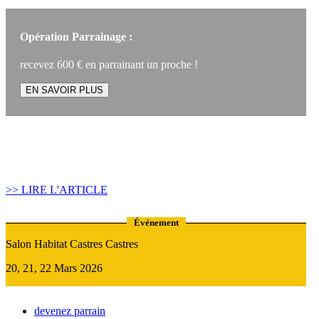
Opération Parrainage :
recevez 600 € en parrainant un proche !
EN SAVOIR PLUS
Article construire sa maison :
Quand recourir au Prêt Relais ?
>> LIRE L'ARTICLE
Événement
Salon Habitat Castres Castres
20, 21, 22 Mars 2026
devenez parrain